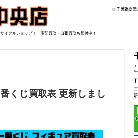
千葉鑑定団
リサイクルショップ！ 宅配買取・出張買取も受付中！
〒
千
T
営
番くじ買取表 更新しまし
駐