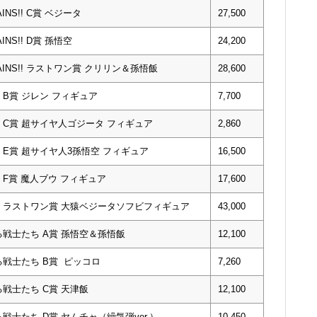
NS!! C賞 ベジータ
27,500
NS!! D賞 孫悟空
24,200
AINS!! ラストワン賞 クリリン＆孫悟飯
28,600
 B賞 ジレン フィギュア
7,700
 C賞 超サイヤ人ゴジータ フィギュア
2,860
 E賞 超サイヤ人3孫悟空 フィギュア
16,500
 F賞 魔人ブウ フィギュア
17,600
ス ラストワン賞 大猿ベジータソフビフィギュア
43,000
る戦士たち A賞 孫悟空＆孫悟飯
12,100
る戦士たち B賞 ピッコロ
7,260
る戦士たち C賞 天津飯
12,100
戦士たち D賞 ヤムチャ（繰気弾ver.）
10,450