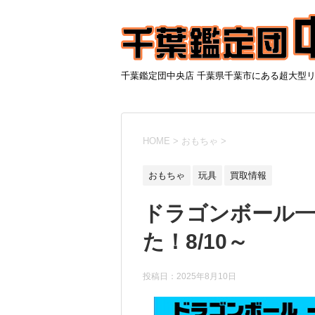
千葉鑑定団中央店 千葉県千葉市にある超大型
HOME
>
おもちゃ
>
おもちゃ
玩具
買取情報
ドラゴンボール一
た！8/10～
投稿日：
2025年8月10日