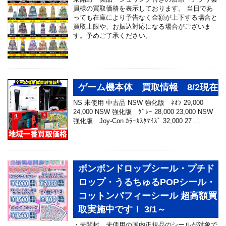
員様の買取価格を表示しております。 当日であ
っても在庫により予告なく金額が上下する場合と
買取上限や、お振込対応になる場合がございま
す。予めご了承ください。
ゲーム機本体 買取情報 8/2現在
NS 未使用 中古品 NSW 強化版 ﾈｵﾝ 29,000
24,000 NSW 強化版 ｸﾞﾚｰ 28,000 23,000 NSW
強化版 Joy-Con ｶﾗｰｶｽﾀﾏｲｽﾞ 32,000 27 …
ボンボンドロップシール・プチド
ロップ・うるちゅるPOPシール・
コットンパフィーシール 超高額買
取実施中です！ 3/1～
・未開封、未使用の国内正規品のシールが対象で