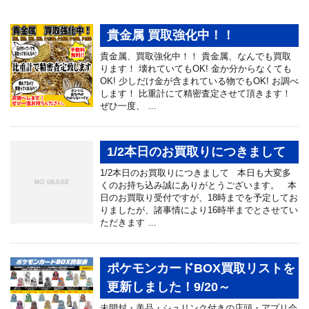
貴金属 買取強化中！！
貴金属、買取強化中！！ 貴金属、なんでも買取
ります！ 壊れていてもOK! 金か分からなくても
OK! 少しだけ金が含まれている物でもOK! お調べ
します！ 比重計にて精密査定させて頂きます！
ぜひ一度、 …
1/2本日のお買取りにつきまして
1/2本日のお買取りにつきまして 本日も大変多
くのお持ち込み誠にありがとうございます。 本
日のお買取り受付ですが、18時までを予定してお
りましたが、諸事情により16時半までとさせてい
ただきます …
ポケモンカードBOX買取リストを
更新しました！9/20～
未開封・美品・シュリンク付きの店頭・アプリ会