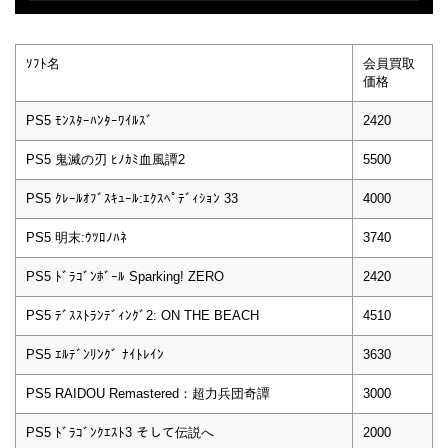
ｿﾌﾄ名
会員買取
価格
PS5 ﾓﾝｽﾀｰﾊﾝﾀｰﾜｲﾙｽﾞ
2420
PS5 鬼滅の刃 ﾋﾉｶﾐ血風譚2
5500
PS5 ｸﾚｰﾙｵﾌﾞｽｷｭｰﾙ:ｴｸｽﾍﾟﾃﾞｨｼｮﾝ 33
4000
PS5 明末:ｳﾂﾛﾉﾊﾈ
3740
PS5 ﾄﾞﾗｺﾞﾝﾎﾞｰﾙ Sparking! ZERO
2420
PS5 ﾃﾞｽｽﾄﾗﾝﾃﾞｨﾝｸﾞ2: ON THE BEACH
4510
PS5 ｴﾙﾃﾞﾝﾘﾝｸﾞ ﾅｲﾄﾚｲﾝ
3630
PS5 RAIDOU Remastered：超力兵団奇譚
3000
PS5 ﾄﾞﾗｺﾞﾝｸｴｽﾄ3 そして伝説へ
2000