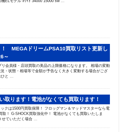
有機ELモデル ﾎﾜｲﾄ 34000 15000 sw …
！ MEGAドリームPSA10買取リスト更新し
26～
リ会員様・店頭買取の美品の上限価格になります。 相場の変動
状況・状態・相場等で金額が予告なく大きく変動する場合がござ
ひと …
K買い取ります！電池がなくても買取ります！
ックは1500円買取保障！ フロッグマン＆マッドマスターなら電
円買取！ G-SHOCK買取強化中！ 電池がなくても買取いたしま
させていただく場合 …