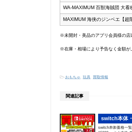
WA-MAXIMUM 百獣海賊団 大
MAXIMUM 海侠のジンベエ【
※未開封・美品のアプリ会員様の店
※在庫・相場により予告なく金額が
-
おもちゃ
,
玩具
,
買取情報
関連記事
switch本体
switch本体価格一覧 