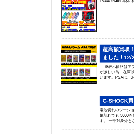
15000 switch本体 
超高額買取！
ました！12/
※表示価格はアプ
が激しい為、在庫
います。PSAは、お
G-SHOC
電池切れのジーショ
気切れでも 5000
す。 一部対象外と