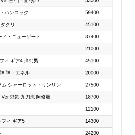
r.三･千･世･界!!!
33000
ボア・ハンコック
59400
カタクリ
45100
ドワード・ニューゲート
37400
21000
ルフィ ギア4 弾む男
45100
一神 神・エネル
20000
グ・マム シャーロット・リンリン
27500
Ver.鬼気 九刀流 阿修羅
18700
12100
ルフィ ギア5
14300
～
24200