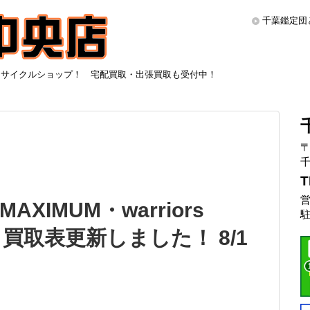
千葉鑑定団
リサイクルショップ！ 宅配買取・出張買取も受付中！
〒
千
T
営
MAXIMUM・warriors
駐
ーズ 買取表更新しました！ 8/1