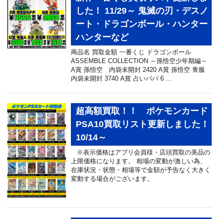
した！ 11/29～ 鬼滅の刃・デスノ
ート・ドラゴンボール・ハンター
ハンターなど
商品名 買取金額 一番くじ ドラゴンボール
ASSEMBLE COLLECTION ～孫悟空少年期編～
A賞 孫悟空 内袋未開封 2420 A賞 孫悟空 青服
内袋未開封 3740 A賞 占いババ 6 …
超高額買取！！ ポケモンカード
PSA10買取リスト更新しました！
10/14～
※表示価格はアプリ会員様・店頭買取の美品の
上限価格になります。 相場の変動が激しい為、
在庫状況・状態・相場等で金額が予告なく大きく
変動する場合がございます。