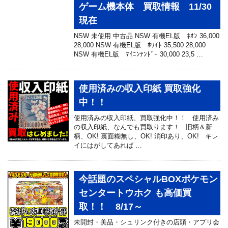
ゲーム機本体 買取情報 11/30
現在
NSW 未使用 中古品 NSW 有機EL版 ﾈｵﾝ 36,000
28,000 NSW 有機EL版 ﾎﾜｲﾄ 35,500 28,000
NSW 有機EL版 ﾏｲﾆﾝﾃﾝﾄﾞｰ 30,000 23,5 …
使用済みの収入印紙 買取強化
中！！
使用済みの収入印紙、買取強化中！！ 使用済み
の収入印紙、なんでも買取ります！ 旧柄＆新
柄、OK! 裏面糊無し、OK! 消印あり、OK! キレ
イにはがしてあれば …
今話題のスペシャルBOXポケモン
センタートウホク も高価買
取！！ 8/17～
未開封・美品・シュリンク付きの店頭・アプリ会