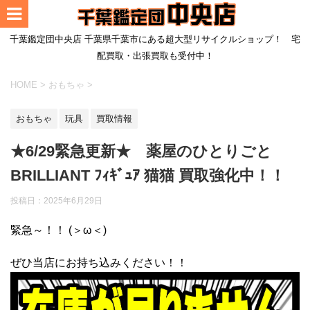
千葉鑑定団中央店 千葉県千葉市にある超大型リサイクルショップ！ 宅
配買取・出張買取も受付中！
HOME
>
おもちゃ
>
おもちゃ
玩具
買取情報
★6/29緊急更新★ 薬屋のひとりごと
BRILLIANT ﾌｨｷﾞｭｱ 猫猫 買取強化中！！
投稿日：
2025年6月29日
緊急～！！ (＞ω＜)
ぜひ当店にお持ち込みください！！