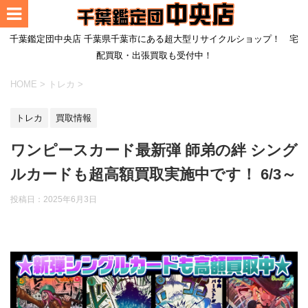
千葉鑑定団中央店 千葉県千葉市にある超大型リサイクルショップ！ 宅
配買取・出張買取も受付中！
HOME
>
トレカ
>
トレカ
買取情報
ワンピースカード最新弾 師弟の絆 シング
ルカードも超高額買取実施中です！ 6/3～
投稿日：
2025年6月3日