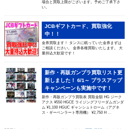
場合と買取上限がございます。予めご了承下さ
い。
JCBギフトカード、買取強化
中！！
金券買取ます！ タンスに眠っていた金券まずは
ご相談ください。 金券各種買取いたします。 大
量持込大歓迎です！
新作・再販ガンプラ買取リスト更
新しました！ 6/1～ プラスアップ
キャンペーンも実施中です！
新作・再販ガンプラ買取表 買取金額 HG ジーク
アクス ¥550 HGCE ライジングフリーダムガンダ
ム ¥1,100 HGUC ギャンシュトローム（アグネ
ス・ギーベンラート専用機） ¥2,750 H …