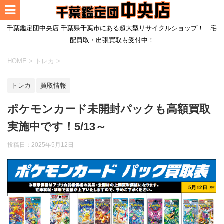
千葉鑑定団中央店 千葉県千葉市にある超大型リサイクルショップ！ 宅
配買取・出張買取も受付中！
HOME
>
トレカ
>
トレカ
買取情報
ポケモンカード未開封パックも高額買取
実施中です！5/13～
投稿日：
2025年5月12日