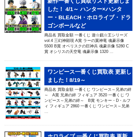
新作一番くじ買取リスト更新しま
した！ 4/1～ ハンター×ハンタ
ー・BLEACH・ホロライブ・ドラ
ゴンボールなど
商品名 買取金額 一番くじ 遊☆戯☆王シリーズ
vol.4 三幻神顕現 A賞 ラーの翼神竜 魂豪示像
5500 B賞 オベリスクの巨神兵 魂豪示像 5280 C
賞 オシリスの天空竜 魂豪示像 1320 …
ワンピース一番くじ買取表 更新し
ました！8/19～
商品名 買取金額 一番くじ ワンピース～兄弟の絆
～ A賞 兄弟の絆 フィギュア 3520 一番くじ ワ
ンピース～兄弟の絆～ B賞 モンキー・D・ルフ
ィ フィギュア 2860 一番くじ ワンピース～兄弟
…
ホロライブ 一番くじ買取表 更新