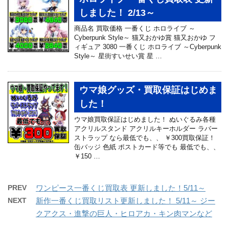
しました！ 2/13～
商品名 買取価格 一番くじ ホロライブ ～
Cyberpunk Style～ 猫又おかゆ賞 猫又おかゆ フ
ィギュア 3080 一番くじ ホロライブ ～Cyberpunk
Style～ 星街すいせい賞 星 …
ウマ娘グッズ・買取保証はじめま
した！
ウマ娘買取保証はじめました！ ぬいぐるみ各種
アクリルスタンド アクリルキーホルダー ラバー
ストラップ なら最低でも、、 ￥300買取保証！
缶バッジ 色紙 ポストカード等でも 最低でも、、
￥150 …
PREV
ワンピース一番くじ買取表 更新しました！5/11～
NEXT
新作一番くじ買取リスト更新しました！ 5/11～ ジー
クアクス・進撃の巨人・ヒロアカ・キン肉マンなど