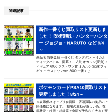
関連記事
新作一番くじ買取リスト更新しま
した！ 呪術廻戦・ハンターハンタ
ー ジョジョ・NARUTO など 9/4
～
商品名 買取金額 一番くじ ダンダダン ～オカル
ティックバトル、開幕！～ A賞 オカルン(変身)フ
ィギュア 6050 ラストワン賞 オカルン(変身)フィ
ギュア ラストワンver. 8000 一番くじ …
ポケモンカードPSA10買取リスト
更新しました！8/24～
※表示価格はアプリ会員様・店頭買取の美品の上
限価格になります。 相場の変動が激しい為、在
庫状況・状態・相場等で金額が予告なく大きく変