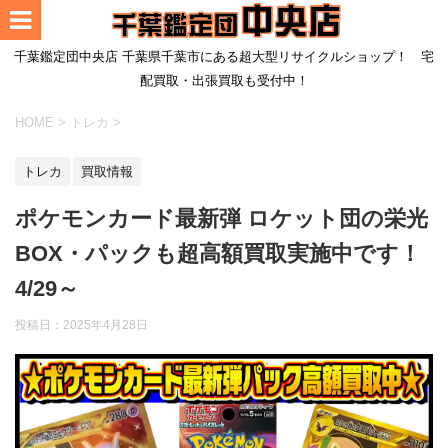
千葉鑑定団中央店 千葉県千葉市にある超大型リサイクルショップ！ 宅
配買取・出張買取も受付中！
HOME
>
トレカ
>
トレカ
買取情報
ポケモンカード最新弾 ロケット団の栄光
BOX・パックも超高額買取実施中です！
4/29～
投稿日：
2025年4月28日