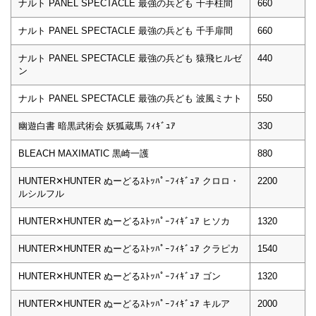
ナルト PANEL SPECTACLE 最強の兵ども 千手柱間
660
ナルト PANEL SPECTACLE 最強の兵ども 千手扉間
660
ナルト PANEL SPECTACLE 最強の兵ども 猿飛ヒルゼ
440
ン
ナルト PANEL SPECTACLE 最強の兵ども 波風ミナト
550
幽遊白書 暗黒武術会 妖狐蔵馬 ﾌｨｷﾞｭｱ
330
BLEACH MAXIMATIC 黒崎一護
880
HUNTER✕HUNTER ぬーどるｽﾄｯﾊﾟｰﾌｨｷﾞｭｱ クロロ・
2200
ルシルフル
HUNTER✕HUNTER ぬーどるｽﾄｯﾊﾟｰﾌｨｷﾞｭｱ ヒソカ
1320
HUNTER✕HUNTER ぬーどるｽﾄｯﾊﾟｰﾌｨｷﾞｭｱ クラピカ
1540
HUNTER✕HUNTER ぬーどるｽﾄｯﾊﾟｰﾌｨｷﾞｭｱ ゴン
1320
HUNTER✕HUNTER ぬーどるｽﾄｯﾊﾟｰﾌｨｷﾞｭｱ キルア
2000