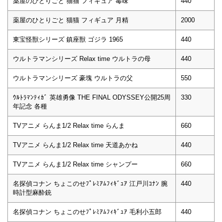
薬屋のひとりごと 猫猫 フィギュア 毒味
440
薬屋のひとりごと 猫猫 フィギュア 月精
2000
東宝怪獣シリーズ 鎮座獣 ゴジラ 1965
440
ウルトラマンシリーズ Relax time ウルトラの母
440
ウルトラマンシリーズ 豪塊 ウルトラの父
550
ｳﾙﾄﾗﾏﾝﾃｨｶﾞ 英雄勇像 THE FINAL ODYSSEY公開25周
330
年記念 各種
TVアニメ らんま1/2 Relax time らんま
660
TVアニメ らんま1/2 Relax time 天道あかね
440
TVアニメ らんま1/2 Relax time シャンプー
660
名探偵コナン ちょこのせﾌﾟﾚﾐｱﾑﾌｨｷﾞｭｱ 江戸川ｺﾅﾝ 腕
440
時計型麻酔銃
名探偵コナン ちょこのせﾌﾟﾚﾐｱﾑﾌｨｷﾞｭｱ 毛利小五郎
440