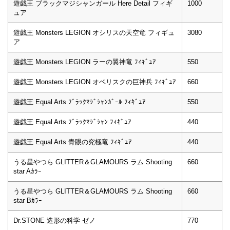
遊戯王 ブラックマジシャンガール Here Detail フィギ
1000
ュア
遊戯王 Monsters LEGION オシリスの天空竜 フィギュ
3080
ア
遊戯王 Monsters LEGION ラーの翼神竜 ﾌｨｷﾞｭｱ
550
遊戯王 Monsters LEGION オベリスクの巨神兵 ﾌｨｷﾞｭｱ
660
遊戯王 Equal Arts ﾌﾞﾗｯｸﾏｼﾞｼｬﾝｶﾞｰﾙ ﾌｨｷﾞｭｱ
550
遊戯王 Equal Arts ﾌﾞﾗｯｸﾏｼﾞｼｬﾝ ﾌｨｷﾞｭｱ
440
遊戯王 Equal Arts 青眼の究極竜 ﾌｨｷﾞｭｱ
440
うる星やつら GLITTER＆GLAMOURS ラム Shooting
660
star Aｶﾗｰ
うる星やつら GLITTER＆GLAMOURS ラム Shooting
660
star Bｶﾗｰ
Dr.STONE 造形の科学 ゼノ
770