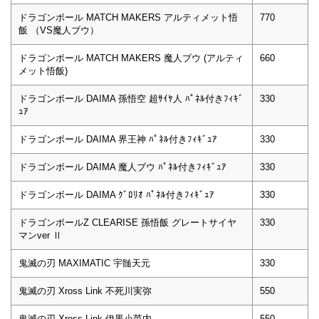
ドラゴンボール MATCH MAKERS アルティメット悟
770
飯 （VS魔人ブウ）
ドラゴンボール MATCH MAKERS 魔人ブウ (アルティ
660
メット悟飯)
ドラゴンボール DAIMA 孫悟空 超ｻｲﾔ人 ﾊﾟﾈﾙ付きﾌｨｷﾞ
330
ｭｱ
ドラゴンボール DAIMA 界王神 ﾊﾟﾈﾙ付きﾌｨｷﾞｭｱ
330
ドラゴンボール DAIMA 魔人ブウ ﾊﾟﾈﾙ付きﾌｨｷﾞｭｱ
330
ドラゴンボール DAIMA ｸﾞﾛﾘｵ ﾊﾟﾈﾙ付きﾌｨｷﾞｭｱ
330
ドラゴンボールZ CLEARISE 孫悟飯 グレートサイヤ
330
マンver Ⅱ
鬼滅の刃 MAXIMATIC 宇髄天元
330
鬼滅の刃 Xross Link 不死川実弥
550
鬼滅の刃 Xross Link 伊黒小芭内
550