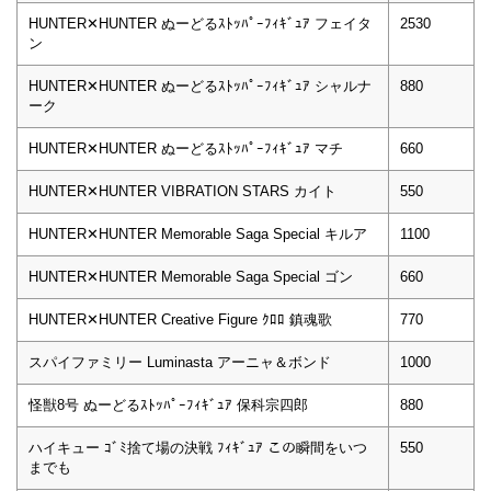
HUNTER✕HUNTER ぬーどるｽﾄｯﾊﾟｰﾌｨｷﾞｭｱ フェイタ
2530
ン
HUNTER✕HUNTER ぬーどるｽﾄｯﾊﾟｰﾌｨｷﾞｭｱ シャルナ
880
ーク
HUNTER✕HUNTER ぬーどるｽﾄｯﾊﾟｰﾌｨｷﾞｭｱ マチ
660
HUNTER✕HUNTER VIBRATION STARS カイト
550
HUNTER✕HUNTER Memorable Saga Special キルア
1100
HUNTER✕HUNTER Memorable Saga Special ゴン
660
HUNTER✕HUNTER Creative Figure ｸﾛﾛ 鎮魂歌
770
スパイファミリー Luminasta アーニャ＆ボンド
1000
怪獣8号 ぬーどるｽﾄｯﾊﾟｰﾌｨｷﾞｭｱ 保科宗四郎
880
ハイキュー ｺﾞﾐ捨て場の決戦 ﾌｨｷﾞｭｱ この瞬間をいつ
550
までも