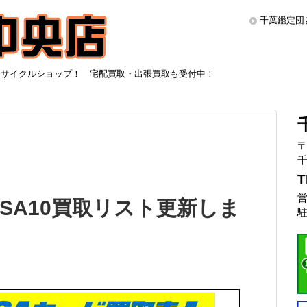
千葉鑑定団
リサイクルショップ！ 宅配買取・出張買取も受付中！
〒
千
T
営
SA10買取リスト更新しま
駐