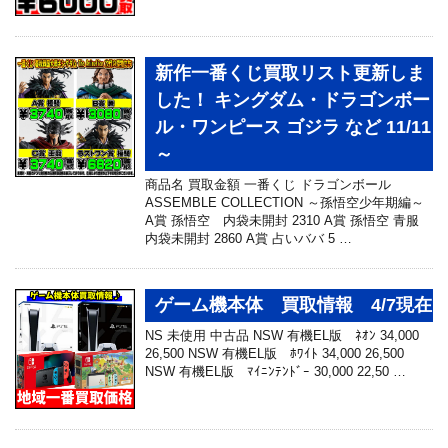
新作一番くじ買取リスト更新しま
した！ キングダム・ドラゴンボー
ル・ワンピース ゴジラ など 11/11
～
商品名 買取金額 一番くじ ドラゴンボール
ASSEMBLE COLLECTION ～孫悟空少年期編～
A賞 孫悟空 内袋未開封 2310 A賞 孫悟空 青服
内袋未開封 2860 A賞 占いババ 5 …
ゲーム機本体 買取情報 4/7現在
NS 未使用 中古品 NSW 有機EL版 ﾈｵﾝ 34,000
26,500 NSW 有機EL版 ﾎﾜｲﾄ 34,000 26,500
NSW 有機EL版 ﾏｲﾆﾝﾃﾝﾄﾞｰ 30,000 22,50 …