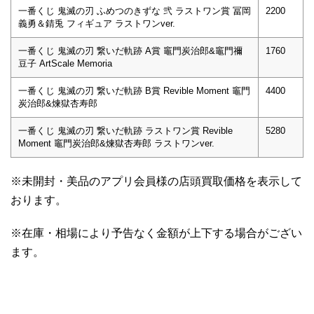
一番くじ 鬼滅の刃 ふめつのきずな 弐 ラストワン賞 冨岡
2200
義勇＆錆兎 フィギュア ラストワンver.
一番くじ 鬼滅の刃 繋いだ軌跡 A賞 竈門炭治郎&竈門禰
1760
豆子 ArtScale Memoria
一番くじ 鬼滅の刃 繋いだ軌跡 B賞 Revible Moment 竈門
4400
炭治郎&煉獄杏寿郎
一番くじ 鬼滅の刃 繋いだ軌跡 ラストワン賞 Revible
5280
Moment 竈門炭治郎&煉獄杏寿郎 ラストワンver.
※未開封・美品のアプリ会員様の店頭買取価格を表示して
おります。
※在庫・相場により予告なく金額が上下する場合がござい
ます。