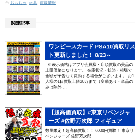
-
おもちゃ
,
玩具
,
買取情報
関連記事
ワンピースカード PSA10買取リス
ト更新しました！ 8/23～
※表示価格はアプリ会員様・店頭買取の美品の
上限価格になります。 在庫状況・状態・相場で
金額が予告なく変動する場合がございます。 お1
人様の1日買取上限30万まで（変動あり・単品の
みは除外 …
【超高価買取】#東京リベンジャ
ーズ #佐野万次郎 フィギュア
数量限定！超高価買取！！ 6000円買取！ 東京リ
ベンジャーズ 佐野万次郎