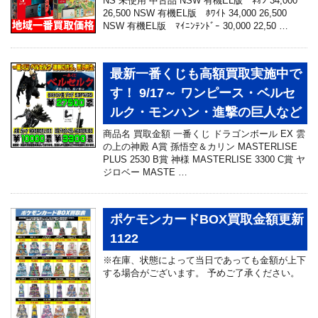
NS 未使用 中古品 NSW 有機EL版 ﾈｵﾝ 34,000
26,500 NSW 有機EL版 ﾎﾜｲﾄ 34,000 26,500
NSW 有機EL版 ﾏｲﾆﾝﾃﾝﾄﾞｰ 30,000 22,50 …
最新一番くじも高額買取実施中で
す！ 9/17～ ワンピース・ベルセ
ルク・モンハン・進撃の巨人など
商品名 買取金額 一番くじ ドラゴンボール EX 雲
の上の神殿 A賞 孫悟空＆カリン MASTERLISE
PLUS 2530 B賞 神様 MASTERLISE 3300 C賞 ヤ
ジロベー MASTE …
ポケモンカードBOX買取金額更新
1122
※在庫、状態によって当日であっても金額が上下
する場合がございます。 予めご了承ください。