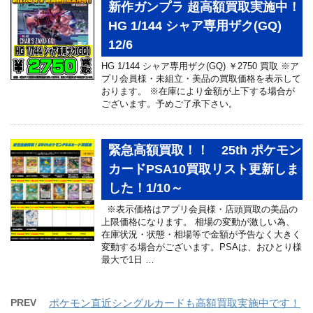
新作ガンプラ 超高額買取実施中！
HG 1/144 シャア専用ザク(GQ)
12/6
HG 1/144 シャア専用ザク(GQ) ￥2750 買取 ※ア
プリ会員様・未組立・美品の買取価格を表示して
おります。 ※在庫により金額が上下する場合が
ございます。予めご了承下さい。
緊急高額買取！！ 25th ポケモン
カードPSA10買取リスト更新しま
した！1/10～
※表示価格はアプリ会員様・店頭買取の美品の
上限価格になります。 相場の変動が激しい為、
在庫状況・状態・相場等で金額が予告なく大きく
変動する場合がございます。PSAは、おひとり様
最大で1日 …
PREV
ポケモン直近シングルカードも高額買取実施中です！