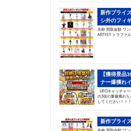
新作プライズ
シ外のフィ
名称 買取金額 ワンピー
ARTIST トラファル
【獲得景品3倍
ナー爆獲れ
UFOキャッチャー
の3倍の量爆獲れち
してください！！
新作プライズ
名称 買取金額 ワ