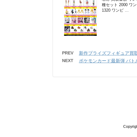
種セット 2000 ワン
1320 ワンピ …
PREV
新作プライズフィギュア買取
NEXT
ポケモンカード最新弾 バトル
Copyr