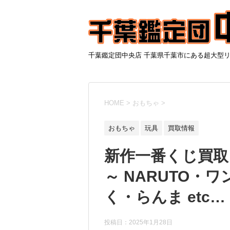
千葉鑑定団中央店 千葉県千葉市にある超大型
HOME
>
おもちゃ
>
おもちゃ
玩具
買取情報
新作一番くじ買取リ
～ NARUTO・
く・らんま etc…
投稿日：
2025年1月28日