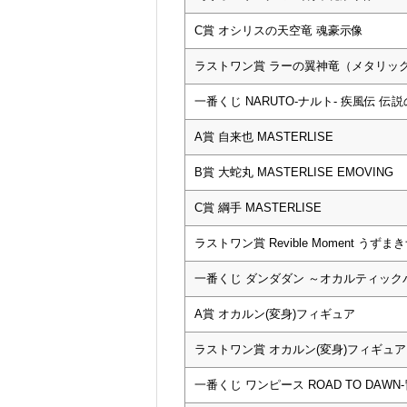
C賞 オシリスの天空竜 魂豪示像
ラストワン賞 ラーの翼神竜（メタリックv
一番くじ NARUTO-ナルト- 疾風伝 伝
A賞 自来也 MASTERLISE
B賞 大蛇丸 MASTERLISE EMOVING
C賞 綱手 MASTERLISE
ラストワン賞 Revible Moment う
一番くじ ダンダダン ～オカルティッ
A賞 オカルン(変身)フィギュア
ラストワン賞 オカルン(変身)フィギュア 
一番くじ ワンピース ROAD TO DAWN