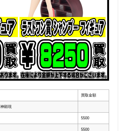
買取金額
幻神顕現
5500
5500