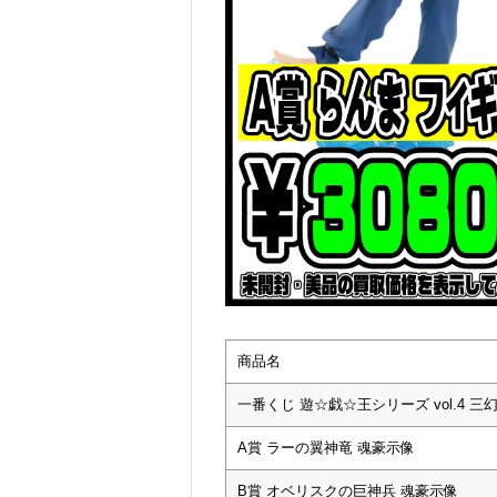
商品名
一番くじ 遊☆戯☆王シリーズ vol.4 三
A賞 ラーの翼神竜 魂豪示像
B賞 オベリスクの巨神兵 魂豪示像