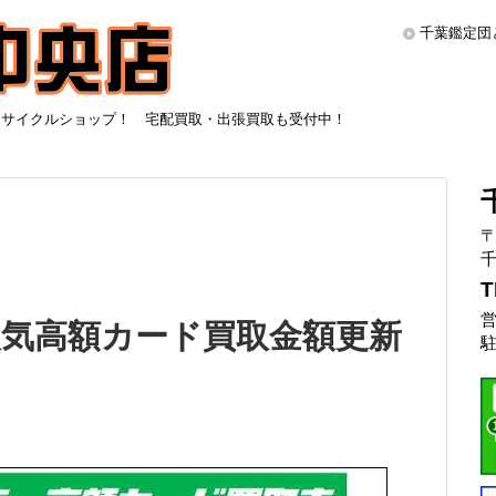
千葉鑑定団
リサイクルショップ！ 宅配買取・出張買取も受付中！
〒
千
T
営
気高額カード買取金額更新
駐