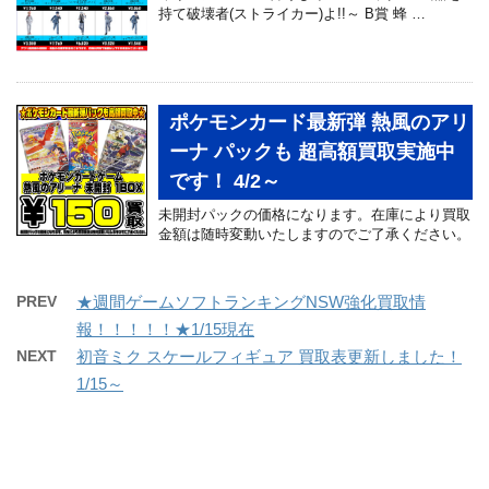
持て破壊者(ストライカー)よ!!～ B賞 蜂 …
ポケモンカード最新弾 熱風のアリ
ーナ パックも 超高額買取実施中
です！ 4/2～
未開封パックの価格になります。在庫により買取
金額は随時変動いたしますのでご了承ください。
PREV
★週間ゲームソフトランキングNSW強化買取情
報！！！！！★1/15現在
NEXT
初音ミク スケールフィギュア 買取表更新しました！
1/15～