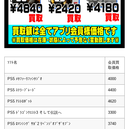
ｿﾌﾄ名
会員買
取価格
PS5 ﾒﾀﾌｧｰﾘﾌｧﾝﾀｼﾞｵ
4000
PS5 ｽﾃﾗｰﾌﾞﾚｰﾄﾞ
4400
PS5 ｱｽﾄﾛﾎﾞｯﾄ
4620
PS5 ﾄﾞﾗｺﾞﾝｸｴｽﾄ3 そして伝説へ
3300
PS5 ﾛﾏﾝｼﾝｸﾞ ｻｶﾞ2 ﾘﾍﾞﾝｼﾞｵﾌﾞｻﾞｾﾌﾞﾝ
3740