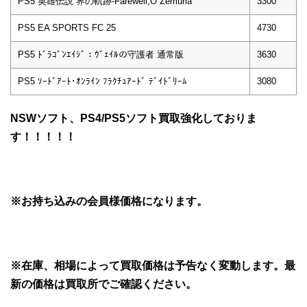
PS5 英雄伝説 界の軌跡-Farewell,O Zemuria
3300
PS5 EA SPORTS FC 25
4730
PS5 ﾄﾞﾗｺﾞﾝｴｲｼﾞ：ｳﾞｪｲﾙの守護者 通常版
3630
PS5 ｿｰﾄﾞｱｰﾄ･ｵﾝﾗｲﾝ ﾌﾗｸﾁｭｱｰﾄﾞ ﾃﾞｲﾄﾞﾘｰﾑ
3080
NSWソフト、PS4/PS5ソフト買取強化しておりま
す！！！！！
※お持ち込みの会員様価格になります。
※在庫、相場によって買取価格は予告なく変動します。最
新の価格は買取所でご確認ください。