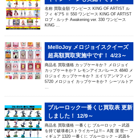
名称 買取金額 ワンピース KING OF ARTIST ル
フィ ギア5 Ⅱ 550 ワンピース KING OF ARTIST
ロブ・ルッチ Awakening ver. 330 ワンピース
KING …
MelloJoy メロジョイスクイーズ
超高額買取実施中です！ 4/23～
商品名 買取価格 カップケーキか？ メロジョイ
カップケーキか？ レモンアイスパレース 4840 メ
ロジョイ カップケーキか？ エイリアンマフィン
5720 メロジョイ カップケーキか？ シーソルトア
…
ブルーロック一番くじ買取表 更新
しました！ 12/9～
商品名 買取価格 一番くじ ブルーロック ～武器
を持て破壊者(ストライカー)よ!!～ A賞 潔 世一 フ
ィギュア 1320 一番くじ ブルーロック ～武器を