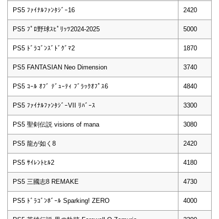
PS5 ﾌｧｲﾅﾙﾌｧﾝﾀｼﾞｰ16
2420
PS5 ﾌﾟﾛ野球ｽﾋﾟﾘｯﾂ2024-2025
5000
PS5 ﾄﾞﾗｺﾞﾝｽﾞﾄﾞｸﾞﾏ2
1870
PS5 FANTASIAN Neo Dimension
3740
PS5 ｺｰﾙ ｵﾌﾞ ﾃﾞｭｰﾃｨ ﾌﾞﾗｯｸｵﾌﾟｽ6
4840
PS5 ﾌｧｲﾅﾙﾌｧﾝﾀｼﾞｰVII ﾘﾊﾞｰｽ
3300
PS5 聖剣伝説 visions of mana
3080
PS5 龍が如く8
2420
PS5 ｻｲﾚﾝﾄﾋﾙ2
4180
PS5 三國志8 REMAKE
4730
PS5 ﾄﾞﾗｺﾞﾝﾎﾞｰﾙ Sparking! ZERO
4000