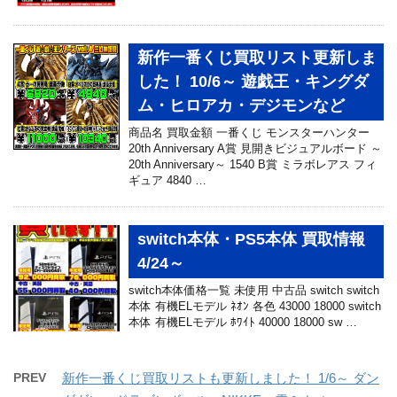
新作一番くじ買取リスト更新しま
した！ 10/6～ 遊戯王・キングダ
ム・ヒロアカ・デジモンなど
商品名 買取金額 一番くじ モンスターハンター
20th Anniversary A賞 見開きビジュアルボード ～
20th Anniversary～ 1540 B賞 ミラボレアス フィ
ギュア 4840 …
switch本体・PS5本体 買取情報
4/24～
switch本体価格一覧 未使用 中古品 switch switch
本体 有機ELモデル ﾈｵﾝ 各色 43000 18000 switch
本体 有機ELモデル ﾎﾜｲﾄ 40000 18000 sw …
PREV
新作一番くじ買取リストも更新しました！ 1/6～ ダン