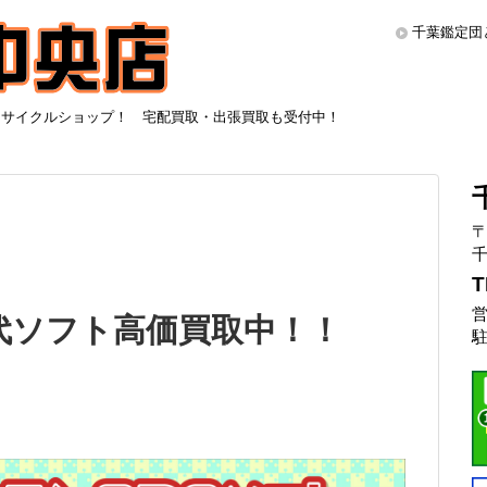
千葉鑑定団
リサイクルショップ！ 宅配買取・出張買取も受付中！
〒
千
T
営
代ソフト高価買取中！！
駐