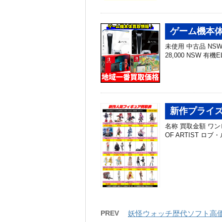
ゲーム機本体
未使用 中古品 NSW 有
28,000 NSW 有機EL
新作プライズ
名称 買取金額 ワンピー
OF ARTIST ロブ・ル
PREV
妖怪ウォッチ歴代ソフト高価買取