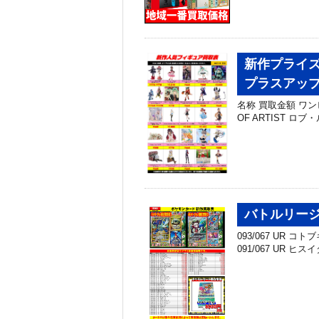
新作プライズ
プラスアッ
名称 買取金額 ワンピー
OF ARTIST ロブ・ル
バトルリー
093/067 UR コ
091/067 UR ヒス