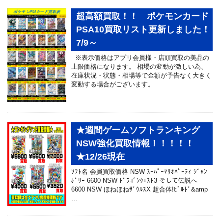
超高額買取！！ ポケモンカード
PSA10買取リスト更新しました！
7/9～
※表示価格はアプリ会員様・店頭買取の美品の
上限価格になります。 相場の変動が激しい為、
在庫状況・状態・相場等で金額が予告なく大きく
変動する場合がございます。
★週間ゲームソフトランキング
NSW強化買取情報！！！！！
★12/26現在
ｿﾌﾄ名 会員買取価格 NSW ｽｰﾊﾟｰﾏﾘｵﾊﾟｰﾃｨ ｼﾞｬﾝ
ﾎﾞﾘｰ 6600 NSW ﾄﾞﾗｺﾞﾝｸｴｽﾄ3 そして伝説へ
6600 NSW ほねほねｻﾞｳﾙｽX 超合体!ﾋﾞﾙﾄﾞ&amp
…