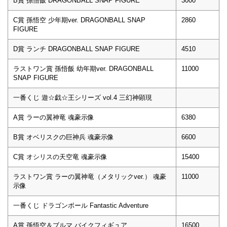
B賞 孫悟飯 DRAGONBALL SNAP FIGURE
3000
C賞 孫悟空 少年期ver. DRAGONBALL SNAP
2860
FIGURE
D賞 ランチ DRAGONBALL SNAP FIGURE
4510
ラストワン賞 孫悟飯 幼年期ver. DRAGONBALL
11000
SNAP FIGURE
一番くじ 遊☆戯☆王シリーズ vol.4 三幻神顕現
A賞 ラーの翼神竜 魂豪示像
6380
B賞 オベリスクの巨神兵 魂豪示像
6600
C賞 オシリスの天空竜 魂豪示像
15400
ラストワン賞 ラーの翼神竜（メタリックver.） 魂豪
11000
示像
一番くじ ドラゴンボール Fantastic Adventure
A賞 孫悟空＆ブルマ バイクフィギュア
16500