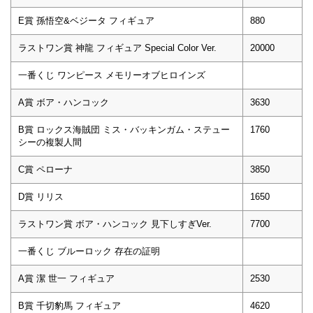
E賞 孫悟空&ベジータ フィギュア
880
ラストワン賞 神龍 フィギュア Special Color Ver.
20000
一番くじ ワンピース メモリーオブヒロインズ
A賞 ボア・ハンコック
3630
B賞 ロックス海賊団 ミス・バッキンガム・ステュー
1760
シーの複製人間
C賞 ペローナ
3850
D賞 リリス
1650
ラストワン賞 ボア・ハンコック 見下しすぎVer.
7700
一番くじ ブルーロック 存在の証明
A賞 潔 世一 フィギュア
2530
B賞 千切豹馬 フィギュア
4620