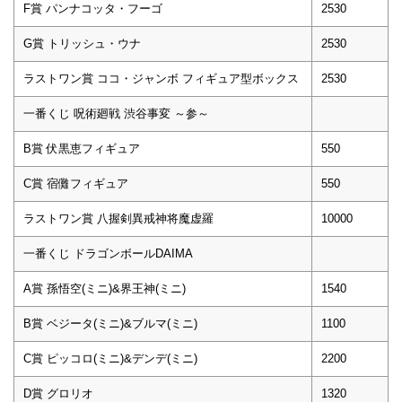
F賞 パンナコッタ・フーゴ
2530
G賞 トリッシュ・ウナ
2530
ラストワン賞 ココ・ジャンボ フィギュア型ボックス
2530
一番くじ 呪術廻戦 渋谷事変 ～参～
B賞 伏黒恵フィギュア
550
C賞 宿儺フィギュア
550
ラストワン賞 八握剣異戒神将魔虚羅
10000
一番くじ ドラゴンボールDAIMA
A賞 孫悟空(ミニ)&界王神(ミニ)
1540
B賞 ベジータ(ミニ)&ブルマ(ミニ)
1100
C賞 ピッコロ(ミニ)&デンデ(ミニ)
2200
D賞 グロリオ
1320