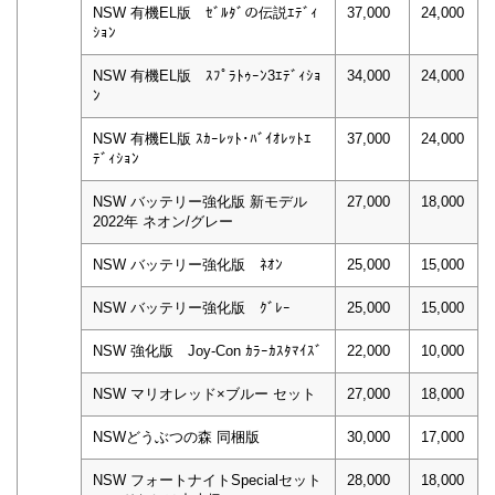
NSW 有機EL版 ｾﾞﾙﾀﾞの伝説ｴﾃﾞｨ
37,000
24,000
ｼｮﾝ
NSW 有機EL版 ｽﾌﾟﾗﾄｩｰﾝ3ｴﾃﾞｨｼｮ
34,000
24,000
ﾝ
NSW 有機EL版 ｽｶｰﾚｯﾄ･ﾊﾞｲｵﾚｯﾄｴ
37,000
24,000
ﾃﾞｨｼｮﾝ
NSW バッテリー強化版 新モデル
27,000
18,000
2022年 ネオン/グレー
NSW バッテリー強化版 ﾈｵﾝ
25,000
15,000
NSW バッテリー強化版 ｸﾞﾚｰ
25,000
15,000
NSW 強化版 Joy-Con ｶﾗｰｶｽﾀﾏｲｽﾞ
22,000
10,000
NSW マリオレッド×ブルー セット
27,000
18,000
NSWどうぶつの森 同梱版
30,000
17,000
NSW フォートナイトSpecialセット
28,000
18,000