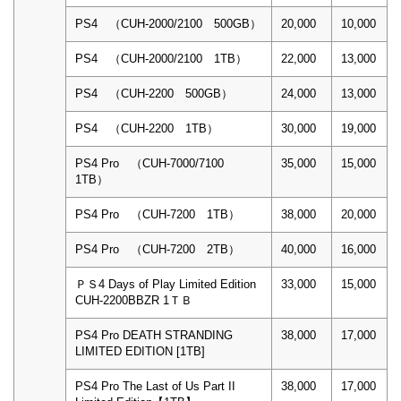
PS4 （CUH-2000/2100 500GB）
20,000
10,000
PS4 （CUH-2000/2100 1TB）
22,000
13,000
PS4 （CUH-2200 500GB）
24,000
13,000
PS4 （CUH-2200 1TB）
30,000
19,000
PS4 Pro （CUH-7000/7100
35,000
15,000
1TB）
PS4 Pro （CUH-7200 1TB）
38,000
20,000
PS4 Pro （CUH-7200 2TB）
40,000
16,000
ＰＳ4 Days of Play Limited Edition
33,000
15,000
CUH-2200BBZR 1ＴＢ
PS4 Pro DEATH STRANDING
38,000
17,000
LIMITED EDITION [1TB]
PS4 Pro The Last of Us Part II
38,000
17,000