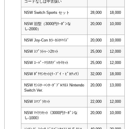
コードなしは中古扱い
NSW Switch Sports セット
28,000
18,000
NSW 旧型（3000円ｸｰﾎﾟﾝな
20,000
10,000
し-2000）
NSW Joy-Con ｶﾗｰｶｽﾀﾏｲｽﾞ
20,000
10,000
NSW ｽﾌﾟﾗﾄｩｰﾝ2ｾｯﾄ
25,000
12,000
NSW ｽｰﾊﾟｰﾏﾘｵｵﾃﾞｯｾｲｾｯﾄ
25,000
12,000
NSW ﾎﾟｹﾓﾝｾｯﾄ(ｲｰﾌﾞｲ・ﾋﾟｶﾁｭｳ）
32,000
18,000
NSW ﾓﾝｽﾀｰﾊﾝﾀｰﾀﾞﾌﾞﾙｸﾛｽ Nintendo
20,000
13,000
Switch Ver.
NSW ｽﾏﾌﾞﾗｾｯﾄ
22,000
12,000
NSW ﾏｲｸﾗｾｯﾄ（3000円ｸｰﾎﾟﾝな
20,000
10,000
し-1000）