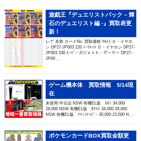
遊戯王『デュエリストパック – 輝
石のデュエリスト編 -』買取表更
新！
レア 名称 カードNo. 買取価格 ｳﾙﾄﾗ Ｄ・イヤホ
ン DP27-JP003 220 ｼｰｸﾚｯﾄ Ｄ・イヤホン DP27-
JP003 330 ｽｰﾊﾟｰ ガジェット・ゲーマー DP27-
JP00 …
ゲーム機本体 買取情報 5/14現
在
未使用 中古品 NSW 有機EL版 ﾈｵﾝ 34,000
28,000 NSW 有機EL版 ﾎﾜｲﾄ 34,000 28,000
NSW 有機EL版 ﾏｲﾆﾝﾃﾝﾄﾞｰ 30,000 23,500 N …
ポケモンカードBOX買取金額更