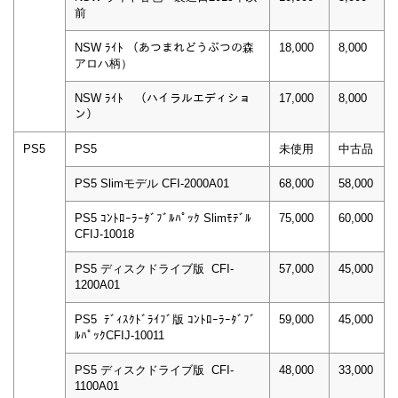
前
NSW ﾗｲﾄ （あつまれどうぶつの森
18,000
8,000
アロハ柄）
NSW ﾗｲﾄ （ハイラルエディショ
17,000
8,000
ン）
PS5
PS5
未使用
中古品
PS5 Slimモデル CFI-2000A01
68,000
58,000
PS5 ｺﾝﾄﾛｰﾗｰﾀﾞﾌﾞﾙﾊﾟｯｸ Slimﾓﾃﾞﾙ
75,000
60,000
CFIJ-10018
PS5 ディスクドライブ版 CFI-
57,000
45,000
1200A01
PS5 ﾃﾞｨｽｸﾄﾞﾗｲﾌﾞ版 ｺﾝﾄﾛｰﾗｰﾀﾞﾌﾞ
59,000
45,000
ﾙﾊﾟｯｸCFIJ-10011
PS5 ディスクドライブ版 CFI-
48,000
33,000
1100A01