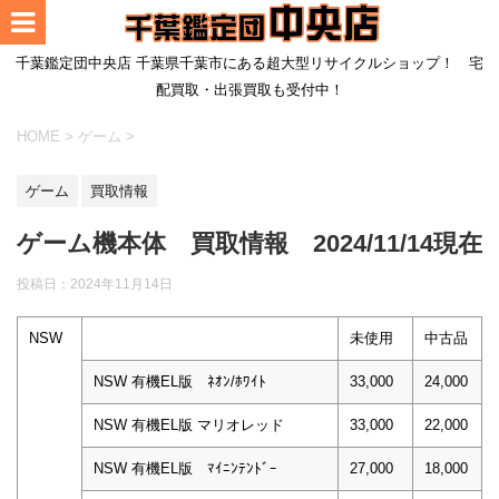
千葉鑑定団中央店 千葉県千葉市にある超大型リサイクルショップ！ 宅
配買取・出張買取も受付中！
HOME
>
ゲーム
>
ゲーム
買取情報
ゲーム機本体 買取情報 2024/11/14現在
投稿日：
2024年11月14日
NSW
未使用
中古品
NSW 有機EL版 ﾈｵﾝ/ﾎﾜｲﾄ
33,000
24,000
NSW 有機EL版 マリオレッド
33,000
22,000
NSW 有機EL版 ﾏｲﾆﾝﾃﾝﾄﾞｰ
27,000
18,000