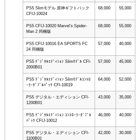
PS5 Slimモデル 原神ギフトパック
68,000
55,000
CFIJ-10024
PS5 CFIJ-10020 Marvel’s Spider-
68,000
55,000
Man 2 同梱版
PS5 CFIJ-10016 EA SPORTS FC
57,000
40,000
24 同梱版
PS5 ﾃﾞｼﾞﾀﾙｴﾃﾞｨｼｮﾝ Slimﾓﾃﾞﾙ CFI-
57,000
45,000
2000B01
PS5 ﾃﾞｼﾞﾀﾙｴﾃﾞｨｼｮﾝ Slimﾓﾃﾞﾙｺﾝﾄﾛ
64,000
52,000
ｰﾗｰﾀﾞﾌﾞﾙﾊﾟｯｸ CFI-10019
PS5 デジタル・エディション CFI-
43,000
35,000
1200B01
PS5 ﾃﾞｼﾞﾀﾙｴﾃﾞｨｼｮﾝ ｺﾝﾄﾛｰﾗｰﾀﾞﾌﾞﾙ
46,000
40,000
ﾊﾟｯｸ CFIJ-10012
PS5 デジタル・エディション CFI-
42,000
30,000
1100B01