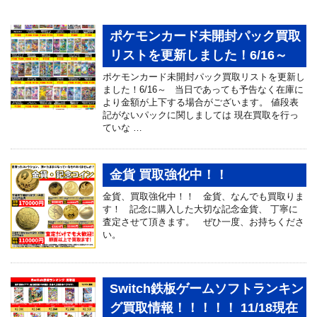
ポケモンカード未開封パック買取
リストを更新しました！6/16～
ポケモンカード未開封パック買取リストを更新し
ました！6/16～ 当日であっても予告なく在庫に
より金額が上下する場合がございます。 値段表
記がないパックに関しましては 現在買取を行っ
ていな …
金貨 買取強化中！！
金貨、買取強化中！！ 金貨、なんでも買取りま
す！ 記念に購入した大切な記念金貨、 丁寧に
査定させて頂きます。 ぜひ一度、お持ちくださ
い。
Switch鉄板ゲームソフトランキン
グ買取情報！！！！！ 11/18現在