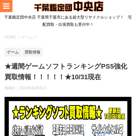
千葉鑑定団中央店 千葉県千葉市にある超大型リサイクルショップ！ 宅
配買取・出張買取も受付中！
HOME
>
ゲーム
>
ゲーム
買取情報
★週間ゲームソフトランキングPS5強化
買取情報！！！！！★10/31現在
投稿日：
2024年10月31日