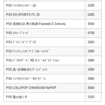
PS5 ﾌｧｲﾅﾙﾌｧﾝﾀｼﾞｰ16
2200
PS5 EA SPORTS FC 25
5280
PS5 英雄伝説 界の軌跡-Farewell,O Zemuria
3630
PS5 ｽﾃﾗｰﾌﾞﾚｰﾄﾞ
4730
PS5 ﾄﾞﾗｺﾞﾝｽﾞﾄﾞｸﾞﾏ2
2420
PS5 ｿﾆｯｸｘｼｬﾄﾞｳ ｼﾞｪﾈﾚｰｼｮﾝｽﾞ
3300
PS5 ﾊﾞｲｵﾊｻﾞｰﾄﾞ RE:4 ｺﾞｰﾙﾄﾞｴﾃﾞｨｼｮﾝ
3000
PS5 真･女神転生5 ｳﾞｪﾝｼﾞｪﾝｽ
3300
PS5 ﾌｧｲﾅﾙﾌｧﾝﾀｼﾞｰVII ﾘﾊﾞｰｽ
3080
PS5 LOLLIPOP CHAINSAW RePOP
3630
PS5 龍が如く8
2310