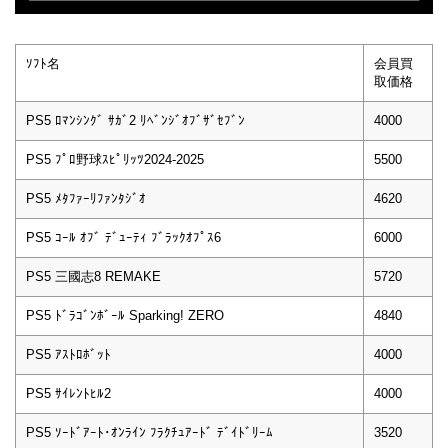
ｿﾌﾄ名
会員買
取価格
PS5 ﾛﾏﾝｼﾝｸﾞ ｻｶﾞ2 ﾘﾍﾞﾝｼﾞｵﾌﾞｻﾞｾﾌﾞﾝ
4000
PS5 ﾌﾟﾛ野球ｽﾋﾟﾘｯﾂ2024-2025
5500
PS5 ﾒﾀﾌｧｰﾘﾌｧﾝﾀｼﾞｵ
4620
PS5 ｺｰﾙ ｵﾌﾞ ﾃﾞｭｰﾃｨ ﾌﾞﾗｯｸｵﾌﾟｽ6
6000
PS5 三國志8 REMAKE
5720
PS5 ﾄﾞﾗｺﾞﾝﾎﾞｰﾙ Sparking! ZERO
4840
PS5 ｱｽﾄﾛﾎﾞｯﾄ
4000
PS5 ｻｲﾚﾝﾄﾋﾙ2
4000
PS5 ｿｰﾄﾞｱｰﾄ･ｵﾝﾗｲﾝ ﾌﾗｸﾁｭｱｰﾄﾞ ﾃﾞｲﾄﾞﾘｰﾑ
3520