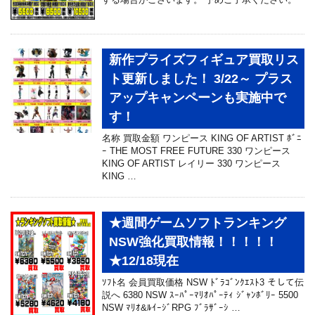
新作プライズフィギュア買取リス
ト更新しました！ 3/22～ プラス
アップキャンペーンも実施中で
す！
名称 買取金額 ワンピース KING OF ARTIST ﾎﾞﾆ
ｰ THE MOST FREE FUTURE 330 ワンピース
KING OF ARTIST レイリー 330 ワンピース
KING …
★週間ゲームソフトランキング
NSW強化買取情報！！！！！
★12/18現在
ｿﾌﾄ名 会員買取価格 NSW ﾄﾞﾗｺﾞﾝｸｴｽﾄ3 そして伝
説へ 6380 NSW ｽｰﾊﾟｰﾏﾘｵﾊﾟｰﾃｨ ｼﾞｬﾝﾎﾞﾘｰ 5500
NSW ﾏﾘｵ&ﾙｲｰｼﾞRPG ﾌﾞﾗｻﾞｰｼ …