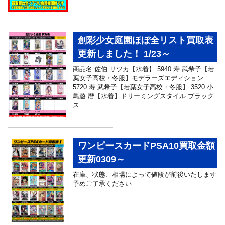
創彩少女庭園ほぼ全リスト買取表
更新しました！ 1/23～
商品名 佐伯 リツカ【水着】 5940 寿 武希子【若
葉女子高校・冬服】モデラーズエディション
5720 寿 武希子【若葉女子高校・冬服】 3520 小
鳥遊 暦【水着】ドリーミングスタイル ブラック
ス …
ワンピースカードPSA10買取金額
更新0309～
在庫、状態、相場によって値段が前後いたします
予めご了承ください