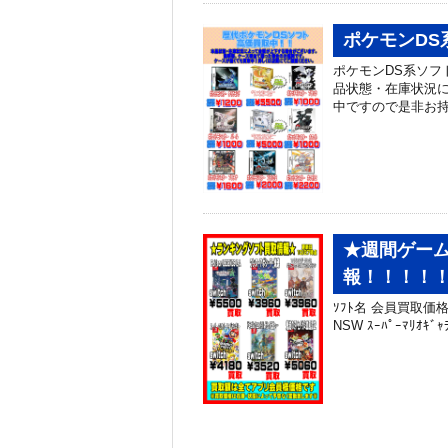
ポケモンDS
ポケモンDS系ソフ
品状態・在庫状況に
中ですので是非お
★週間ゲーム
報！！！！！★
ｿﾌﾄ名 会員買取価格 NS
NSW ｽｰﾊﾟｰﾏﾘｵｷﾞｬﾗ