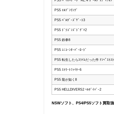
PS5 ﾊﾞｲｵﾊｻﾞｰﾄﾞ RE:4 ｺﾞｰﾙﾄﾞｴﾃﾞｨｼｮﾝ
PS5 ｴﾙﾃﾞﾝﾘﾝｸﾞ
PS5 ﾊﾞﾙﾀﾞｰｽﾞｹﾞｰﾄ3
PS5 ﾄﾞﾗｺﾞﾝｽﾞﾄﾞｸﾞﾏ2
PS5 鉄拳8
PS5 ﾕﾆｺｰﾝｵｰﾊﾞｰﾛｰﾄﾞ
PS5 転生したらｽﾗｲﾑだった件 ﾃﾝﾍﾟｽﾄｽﾄ
PS5 ｽﾄﾘｰﾄﾌｧｲﾀｰ6
PS5 龍が如く8
PS5 HELLDIVERS2 ﾍﾙﾀﾞｲﾊﾞｰ2
NSWソフト、PS4/PS5ソフト買