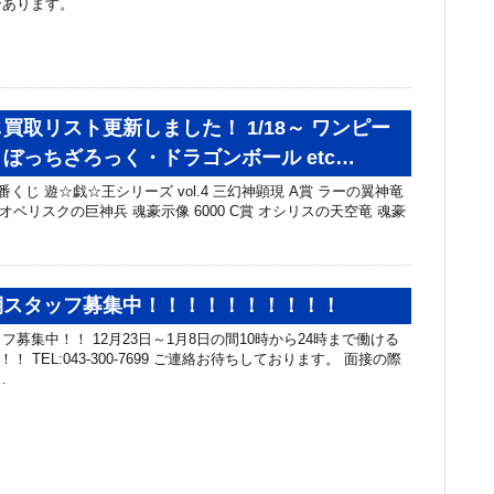
合あります。
買取リスト更新しました！ 1/18～ ワンピー
ぼっちざろっく・ドラゴンボール etc…
番くじ 遊☆戯☆王シリーズ vol.4 三幻神顕現 A賞 ラーの翼神竜
賞 オベリスクの巨神兵 魂豪示像 6000 C賞 オシリスの天空竜 魂豪
期スタッフ募集中！！！！！！！！！！
募集中！！ 12月23日～1月8日の間10時から24時まで働ける
！！ TEL:043-300-7699 ご連絡お待ちしております。 面接の際
…