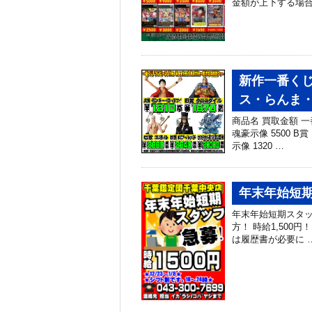
金額が上下する場
新作一番くじ
ス・らんま・
商品名 買取金額 一
魂豪示像 5500 B
示像 1320 …
年末年始短
年末年始短期スタッフ
方！ 時給1,500円！
は履歴書が必要に 