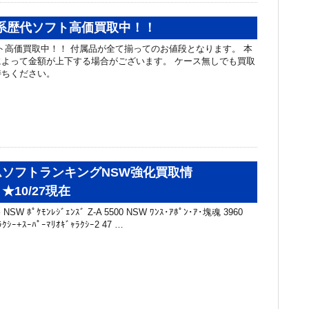
系歴代ソフト高価買取中！！
ト高価買取中！！ 付属品が全て揃ってのお値段となります。 本
よって金額が上下する場合がございます。 ケース無しでも買取
持ちください。
ソフトランキングNSW強化買取情
10/27現在
W ﾎﾟｹﾓﾝﾚｼﾞｪﾝｽﾞ Z-A 5500 NSW ﾜﾝｽ･ｱﾎﾟﾝ･ｱ･塊魂 3960
ｸｼｰ+ｽｰﾊﾟｰﾏﾘｵｷﾞｬﾗｸｼｰ2 47 …