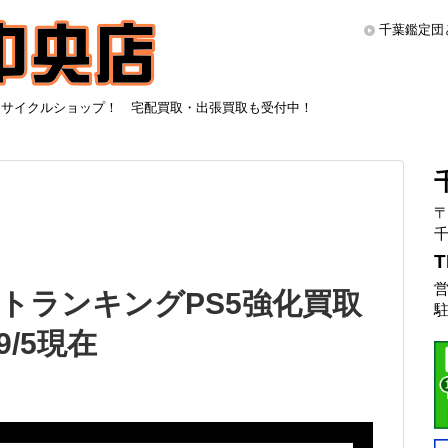
千葉鑑定団
リサイクルショップ！ 宅配買取・出張買取も受付中！
〒
千
T
営
トランキングPS5強化買取
駐
/5現在