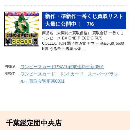
新作・準新作一番くじ買取リスト
大量に公開中！ 7/6
商品名（未開封の買取価格） 買取金額 一番くじ
ワンピース EX ONE PIECE GIRL’S
COLLECTION 覇ノ煌 A賞 ヤマト 魂豪示像 6600
B賞 うるティ 魂豪示像 …
PREV
ワンピースカードPSA10買取金額更新0801
NEXT
ワンピースカード「ドン!!カード スーパーパラレ
ル」買取金額更新0801
千葉鑑定団中央店