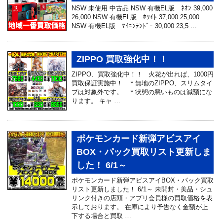
NSW 未使用 中古品 NSW 有機EL版 ﾈｵﾝ 39,000
26,000 NSW 有機EL版 ﾎﾜｲﾄ 37,000 25,000
NSW 有機EL版 ﾏｲﾆﾝﾃﾝﾄﾞｰ 30,000 23,5 …
ZIPPO 買取強化中！！
ZIPPO、買取強化中！！ 火花が出れば、1000円
買取保証実施中！ ＊無地のZIPPO、スリムタイ
プは対象外です。 ＊状態の悪いものは減額にな
ります。 キャ …
ポケモンカード新弾アビスアイ
BOX・パック買取リスト更新しま
した！ 6/1～
ポケモンカード新弾アビスアイBOX・パック買取
リスト更新しました！ 6/1～ 未開封・美品・シュ
リンク付きの店頭・アプリ会員様の買取価格を表
示しております。 在庫により予告なく金額が上
下する場合と買取 …