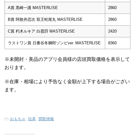
A賞 黒崎一護 MASTERLISE
2860
B賞 阿散井恋次 双王蛇尾丸 MASTERLISE
2860
C賞 朽木ルキア 白霞罸 MASTERLISE
2420
ラストワン賞 日番谷冬獅郎ゾンビver. MASTERLISE
8360
※未開封・美品のアプリ会員様の店頭買取価格を表示して
おります。
※在庫・相場により予告なく金額が上下する場合がござい
ます。
-
おもちゃ
,
玩具
,
買取情報