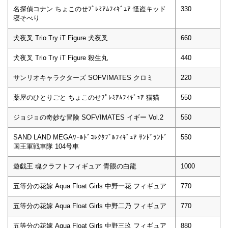
名探偵コナン ちょこのせﾌﾟﾚﾐｱﾑﾌｨｷﾞｭｱ 怪盗キッド
330
寝そべり
犬夜叉 Trio Try iT Figure 犬夜叉
660
犬夜叉 Trio Try iT Figure 殺生丸
440
サンリオキャラクターズ SOFVIMATES クロミ
220
薬屋のひとりごと ちょこのせﾌﾟﾚﾐｱﾑﾌｨｷﾞｭｱ 猫猫
550
ジョジョの奇妙な冒険 SOFVIMATES イギー Vol.2
550
SAND LAND MEGAﾜｰﾙﾄﾞｺﾚｸﾀﾌﾞﾙﾌｨｷﾞｭｱ ｻﾝﾄﾞﾗﾝﾄﾞ
550
国王軍戦車隊 104号車
遊戯王 魂クラフトフィギュア 青眼の白龍
1000
五等分の花嫁 Aqua Float Girls 中野一花 フィギュア
770
五等分の花嫁 Aqua Float Girls 中野二乃 フィギュア
770
五等分の花嫁 Aqua Float Girls 中野三玖 フィギュア
880