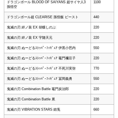
ドラゴンボール BLOOD OF SAIYANS 超サイヤ人3
1100
孫悟空
ドラゴンボール超 CLEARISE 孫悟飯 ビースト
440
鬼滅の刃 絆ノ装 EX 胡蝶しのぶ
220
鬼滅の刃 絆ノ装 EX 宇随天元
220
鬼滅の刃 ぬーどるｽﾄｯﾊﾟｰﾌｨｷﾞｭｱ 伊黒小芭内
550
鬼滅の刃 ぬーどるｽﾄｯﾊﾟｰﾌｨｷﾞｭｱ 竈門禰豆子
220
鬼滅の刃 ぬーどるｽﾄｯﾊﾟｰﾌｨｷﾞｭｱ 不死川実弥
770
鬼滅の刃 ぬーどるｽﾄｯﾊﾟｰﾌｨｷﾞｭｱ 冨岡義勇
550
鬼滅の刃 Combination Battle 竈門炭治郎
220
鬼滅の刃 Combination Battle 累
220
鬼滅の刃 VIBRATION STARS 錆兎
660