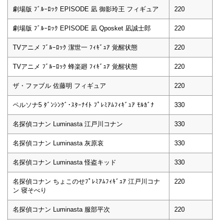
劇場版 ﾌﾞﾙｰﾛｯｸ EPISODE 凪 御影玲王 フィギュア
220
劇場版 ﾌﾞﾙｰﾛｯｸ EPISODE 凪 Qposket 凪誠士郎
220
TVアニメ ﾌﾞﾙｰﾛｯｸ 潔世一 ﾌｨｷﾞｭｱ 覚醒状態
220
TVアニメ ﾌﾞﾙｰﾛｯｸ 蜂楽廻 ﾌｨｷﾞｭｱ 覚醒状態
220
ザ・ファブル 佐藤明 フィギュア
220
ペルソナ5 ﾀﾞﾝｼﾝｸﾞ･ｽﾀｰﾅｲﾄ ﾌﾟﾚﾐｱﾑﾌｨｷﾞｭｱ ﾓﾙｶﾞﾅ
330
名探偵コナン Luminasta 江戸川コナン
330
名探偵コナン Luminasta 灰原哀
330
名探偵コナン Luminasta 怪盗キッド
330
名探偵コナン ちょこのせﾌﾟﾚﾐｱﾑﾌｨｷﾞｭｱ 江戸川コナ
220
ン 寝そべり
名探偵コナン Luminasta 服部平次
220