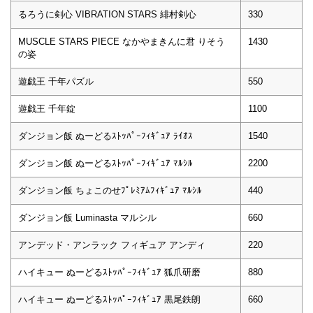
るろうに剣心 VIBRATION STARS 緋村剣心
330
MUSCLE STARS PIECE なかやまきんに君 りそう
1430
の姿
遊戯王 千年パズル
550
遊戯王 千年錠
1100
ダンジョン飯 ぬーどるｽﾄｯﾊﾟｰﾌｨｷﾞｭｱ ﾗｲｵｽ
1540
ダンジョン飯 ぬーどるｽﾄｯﾊﾟｰﾌｨｷﾞｭｱ ﾏﾙｼﾙ
2200
ダンジョン飯 ちょこのせﾌﾟﾚﾐｱﾑﾌｨｷﾞｭｱ ﾏﾙｼﾙ
440
ダンジョン飯 Luminasta マルシル
660
アンデッド・アンラック フィギュア アンディ
220
ハイキュー ぬーどるｽﾄｯﾊﾟｰﾌｨｷﾞｭｱ 狐爪研磨
880
ハイキュー ぬーどるｽﾄｯﾊﾟｰﾌｨｷﾞｭｱ 黒尾鉄朗
660