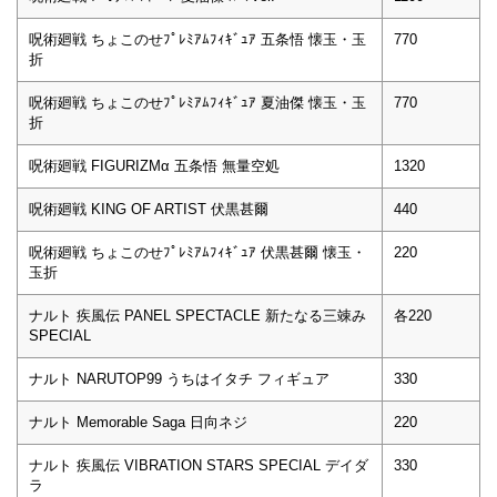
呪術廻戦 ちょこのせﾌﾟﾚﾐｱﾑﾌｨｷﾞｭｱ 五条悟 懐玉・玉
770
折
呪術廻戦 ちょこのせﾌﾟﾚﾐｱﾑﾌｨｷﾞｭｱ 夏油傑 懐玉・玉
770
折
呪術廻戦 FIGURIZMα 五条悟 無量空処
1320
呪術廻戦 KING OF ARTIST 伏黒甚爾
440
呪術廻戦 ちょこのせﾌﾟﾚﾐｱﾑﾌｨｷﾞｭｱ 伏黒甚爾 懐玉・
220
玉折
ナルト 疾風伝 PANEL SPECTACLE 新たなる三竦み
各220
SPECIAL
ナルト NARUTOP99 うちはイタチ フィギュア
330
ナルト Memorable Saga 日向ネジ
220
ナルト 疾風伝 VIBRATION STARS SPECIAL デイダ
330
ラ