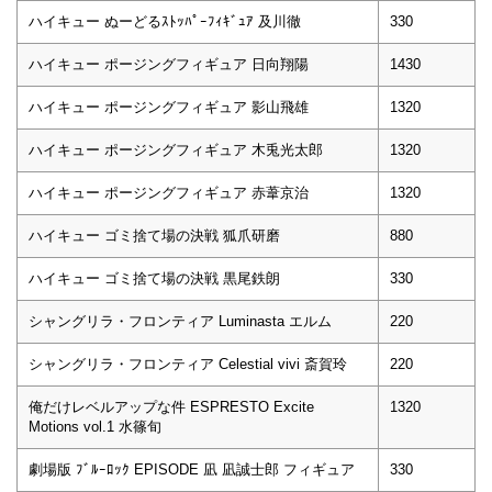
ハイキュー ぬーどるｽﾄｯﾊﾟｰﾌｨｷﾞｭｱ 及川徹
330
ハイキュー ポージングフィギュア 日向翔陽
1430
ハイキュー ポージングフィギュア 影山飛雄
1320
ハイキュー ポージングフィギュア 木兎光太郎
1320
ハイキュー ポージングフィギュア 赤葦京治
1320
ハイキュー ゴミ捨て場の決戦 狐爪研磨
880
ハイキュー ゴミ捨て場の決戦 黒尾鉄朗
330
シャングリラ・フロンティア Luminasta エルム
220
シャングリラ・フロンティア Celestial vivi 斎賀玲
220
俺だけレベルアップな件 ESPRESTO Excite
1320
Motions vol.1 水篠旬
劇場版 ﾌﾞﾙｰﾛｯｸ EPISODE 凪 凪誠士郎 フィギュア
330