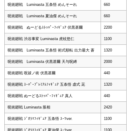
呪術廻戦 Luminasta 五条悟 めんそーれ
660
呪術廻戦 Luminasta 夏油傑 めんそーれ
660
呪術廻戦 ぬーどるｽﾄｯﾊﾟｰﾌｨｷﾞｭｱ 伏黒甚爾
2200
呪術廻戦 渋谷事変 Luminasta 虎杖悠仁
1100
呪術廻戦 Luminasta 五条悟 術式順転 出力最大 蒼
1320
呪術廻戦 Luminasta 伏黒甚爾 天与呪縛
2000
呪術廻戦 呪祓ノ術 伏黒甚爾
440
呪術廻戦 ｽｰﾊﾟｰﾌﾟﾚﾐｱﾑﾌｨｷﾞｭｱ 五条悟 虚式 茈
1320
呪術廻戦 ぬーどるｽﾄｯﾊﾟｰﾌｨｷﾞｭｱ 真人
440
呪術廻戦 Luminasta 脹相
2420
呪術廻戦 ｼﾞｵﾗﾏﾌｨｷﾞｭｱ 五条悟 ｽｰﾂver.
1100
呪術廻戦 ｼﾞｵﾗﾏﾌｨｷﾞｭｱ 夏油傑 ｽｰﾂver.
1100