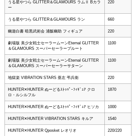
うる星やつら GLITTER＆GLAMOURS ラムⅡ Bカラ
220
ー
うる星やつら GLITTER＆GLAMOURS ラン
660
幽遊白書 暗黒武術会 浦飯幽助 フィギュア
220
劇場版 美少女戦士セーラームーンEternal GLITTER
1100
＆GLAMOURS スーパーセーラープルート
劇場版 美少女戦士セーラームーンEternal GLITTER
1100
＆GLAMOURS スーパーセーラーサターン
地獄楽 VIBRATION STARS 亜左 弔兵衛
220
HUNTER✕HUNTER ぬーどるｽﾄｯﾊﾟｰﾌｨｷﾞｭｱ クロ
1870
ロ・ルシルフル
HUNTER✕HUNTER ぬーどるｽﾄｯﾊﾟｰﾌｨｷﾞｭｱ ヒソカ
1000
HUNTER✕HUNTER VIBRATION STARS キルア
1540
HUNTER✕HUNTER Qposket レオリオ
220/220