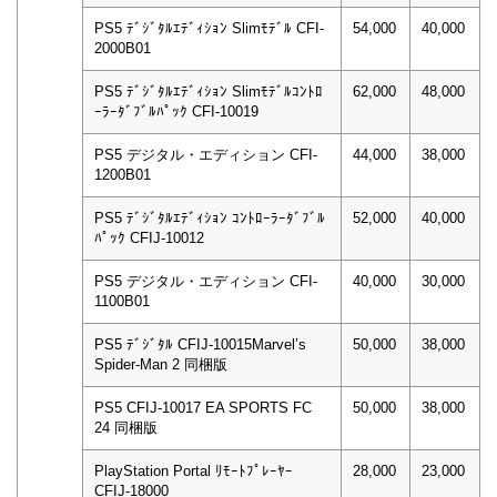
PS5 ﾃﾞｼﾞﾀﾙｴﾃﾞｨｼｮﾝ Slimﾓﾃﾞﾙ CFI-
54,000
40,000
2000B01
PS5 ﾃﾞｼﾞﾀﾙｴﾃﾞｨｼｮﾝ Slimﾓﾃﾞﾙｺﾝﾄﾛ
62,000
48,000
ｰﾗｰﾀﾞﾌﾞﾙﾊﾟｯｸ CFI-10019
PS5 デジタル・エディション CFI-
44,000
38,000
1200B01
PS5 ﾃﾞｼﾞﾀﾙｴﾃﾞｨｼｮﾝ ｺﾝﾄﾛｰﾗｰﾀﾞﾌﾞﾙ
52,000
40,000
ﾊﾟｯｸ CFIJ-10012
PS5 デジタル・エディション CFI-
40,000
30,000
1100B01
PS5 ﾃﾞｼﾞﾀﾙ CFIJ-10015Marvel’s
50,000
38,000
Spider-Man 2 同梱版
PS5 CFIJ-10017 EA SPORTS FC
50,000
38,000
24 同梱版
PlayStation Portal ﾘﾓｰﾄﾌﾟﾚｰﾔｰ
28,000
23,000
CFIJ-18000