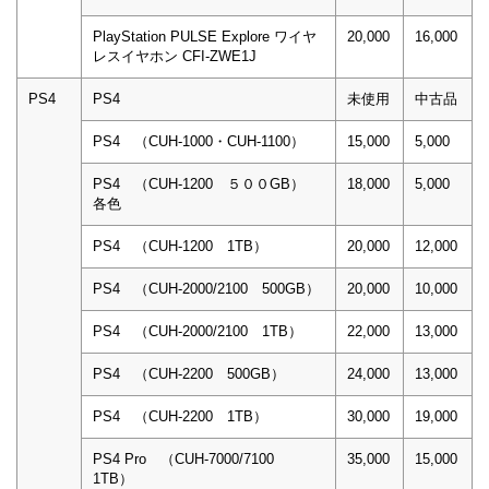
PlayStation PULSE Explore ワイヤ
20,000
16,000
レスイヤホン CFI-ZWE1J
PS4
PS4
未使用
中古品
PS4 （CUH-1000・CUH-1100）
15,000
5,000
PS4 （CUH-1200 ５００GB）
18,000
5,000
各色
PS4 （CUH-1200 1TB）
20,000
12,000
PS4 （CUH-2000/2100 500GB）
20,000
10,000
PS4 （CUH-2000/2100 1TB）
22,000
13,000
PS4 （CUH-2200 500GB）
24,000
13,000
PS4 （CUH-2200 1TB）
30,000
19,000
PS4 Pro （CUH-7000/7100
35,000
15,000
1TB）