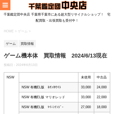
千葉鑑定団中央店 千葉県千葉市にある超大型リサイクルショップ！ 宅
配買取・出張買取も受付中！
HOME
>
ゲーム
>
ゲーム
買取情報
ゲーム機本体 買取情報 2024/6/13現在
投稿日：
2024年6月13日
NSW
未使用
中古品
NSW 有機EL版 ﾈｵﾝ/ﾎﾜｲﾄ
33,000
24,000
NSW 有機EL版 マリオレッド
33,000
22,000
NSW 有機EL版 ﾏｲﾆﾝﾃﾝﾄﾞｰ
27,000
18,000