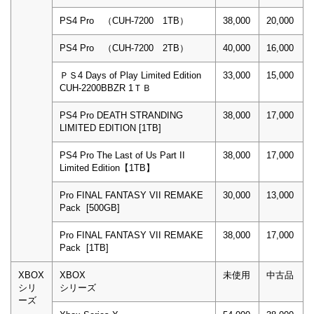
PS4 Pro （CUH-7200 1TB）
38,000
20,000
PS4 Pro （CUH-7200 2TB）
40,000
16,000
ＰＳ4 Days of Play Limited Edition
33,000
15,000
CUH-2200BBZR 1ＴＢ
PS4 Pro DEATH STRANDING
38,000
17,000
LIMITED EDITION [1TB]
PS4 Pro The Last of Us Part II
38,000
17,000
Limited Edition【1TB】
Pro FINAL FANTASY VII REMAKE
30,000
13,000
Pack [500GB]
Pro FINAL FANTASY VII REMAKE
38,000
17,000
Pack [1TB]
XBOX
XBOX
未使用
中古品
シリ
シリーズ
ーズ