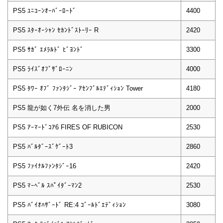
PS5 ﾕﾆｺｰﾝｵｰﾊﾞｰﾛｰﾄﾞ
4400
PS5 ｽﾀｰｵｰｼｬﾝ ｾｶﾝﾄﾞｽﾄｰﾘｰ R
2420
PS5 ｻｶﾞ ｴﾒﾗﾙﾄﾞ ﾋﾞﾖﾝﾄﾞ
3300
PS5 ﾗｲｽﾞｵﾌﾞｻﾞﾛｰﾆﾝ
4000
PS5 ﾀﾜｰ ｵﾌﾞ ﾌｧﾝﾀｼﾞｰ ｱｾﾝﾌﾞﾙｴﾃﾞｨｼｮﾝ Tower
4180
PS5 龍が如く7外伝 名を消した男
2000
PS5 ｱｰﾏｰﾄﾞｺｱ6 FIRES OF RUBICON
2530
PS5 ﾊﾞﾙﾀﾞｰｽﾞｹﾞｰﾄ3
2860
PS5 ﾌｧｲﾅﾙﾌｧﾝﾀｼﾞｰ16
2420
PS5 ﾏｰﾍﾞﾙ ｽﾊﾟｲﾀﾞｰﾏﾝ2
2530
PS5 ﾊﾞｲｵﾊｻﾞｰﾄﾞ RE:4 ｺﾞｰﾙﾄﾞｴﾃﾞｨｼｮﾝ
3080