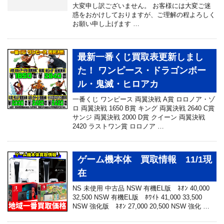
大変申し訳ございません。 お客様には大変ご迷
惑をおかけしておりますが、ご理解の程よろしく
お願い申し上げます …
最新一番くじ買取表更新しまし
た！ ワンピース・ドラゴンボー
ル・鬼滅・ヒロアカ
一番くじ ワンピース 両翼決戦 A賞 ロロノア・ゾ
ロ 両翼決戦 1650 B賞 キング 両翼決戦 2640 C賞
サンジ 両翼決戦 2000 D賞 クイーン 両翼決戦
2420 ラストワン賞 ロロノア …
ゲーム機本体 買取情報 11/1現
在
NS 未使用 中古品 NSW 有機EL版 ﾈｵﾝ 40,000
32,500 NSW 有機EL版 ﾎﾜｲﾄ 41,000 33,500
NSW 強化版 ﾈｵﾝ 27,000 20,500 NSW 強化 …