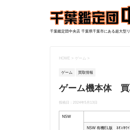
千葉鑑定団中央店 千葉県千葉市にある超大型
HOME
>
ゲーム
>
ゲーム
買取情報
ゲーム機本体 買取情
投稿日：
2024年5月13日
NSW
NSW 有機EL版 ﾈｵﾝ/ﾎﾜｲ