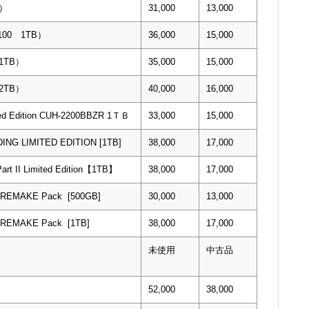
B）
31,000
13,000
7100 1TB）
36,000
15,000
 1TB）
35,000
15,000
 2TB）
40,000
16,000
ted Edition CUH-2200BBZR 1ＴＢ
33,000
15,000
ING LIMITED EDITION [1TB]
38,000
17,000
Part II Limited Edition【1TB】
38,000
17,000
I REMAKE Pack [500GB]
30,000
13,000
I REMAKE Pack [1TB]
38,000
17,000
未使用
中古品
52,000
38,000