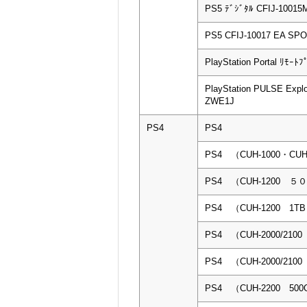
PS5 ﾃﾞｼﾞﾀﾙ CFIJ-10015
PS5 CFIJ-10017 EA S
PlayStation Portal ﾘﾓｰﾄ
PlayStation PULSE E
ZWE1J
PS4
PS4
PS4 （CUH-1000・CUH
PS4 （CUH-1200 
PS4 （CUH-1200 1T
PS4 （CUH-2000/210
PS4 （CUH-2000/210
PS4 （CUH-2200 50