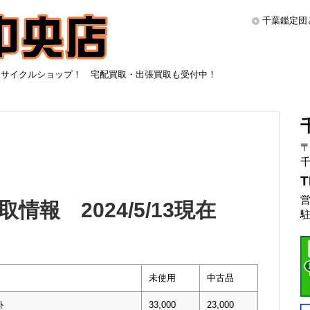
千葉鑑定団
リサイクルショップ！ 宅配買取・出張買取も受付中！
〒
千
T
営
報 2024/5/13現在
駐
未使用
中古品
ﾄ
33,000
23,000