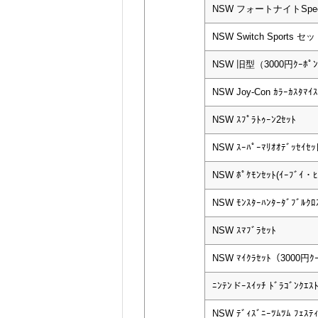
NSW フォートナイトSp
NSW Switch Sports セ
NSW 旧型（3000円ｸｰﾎﾟ
NSW Joy-Con ｶﾗｰｶｽﾀﾏｲｽ
NSW ｽﾌﾟﾗﾄｩｰﾝ2ｾｯﾄ
NSW ｽｰﾊﾟｰﾏﾘｵｵﾃﾞｯｾｲｾｯ
NSW ﾎﾟｹﾓﾝｾｯﾄ(ｲｰﾌﾞｲ・
NSW ﾓﾝｽﾀｰﾊﾝﾀｰﾀﾞﾌﾞﾙｸﾛｽ 
NSW ｽﾏﾌﾞﾗｾｯﾄ
NSW ﾏｲｸﾗｾｯﾄ（3000円ｸ
ﾆﾝﾃﾝドｰｽｲｯﾁ ﾄﾞﾗｺﾞﾝｸｴｽ
NSW ﾃﾞｨｽﾞﾆｰﾂﾑﾂﾑ ﾌｪｽﾃ