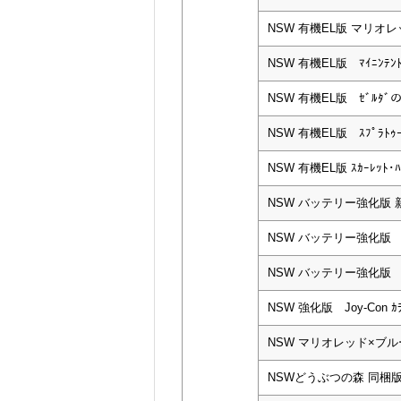
NSW 有機EL版 マリオ
NSW 有機EL版 ﾏｲﾆﾝﾃﾝﾄ
NSW 有機EL版 ｾﾞﾙﾀﾞの
NSW 有機EL版 ｽﾌﾟﾗﾄｩｰﾝ
NSW 有機EL版 ｽｶｰﾚｯﾄ･ﾊﾞ
NSW バッテリー強化版 新
NSW バッテリー強化版 
NSW バッテリー強化版 ｸ
NSW 強化版 Joy-Con ｶﾗ
NSW マリオレッド×ブル
NSWどうぶつの森 同梱