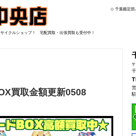
千葉鑑定団
リサイクルショップ！ 宅配買取・出張買取も受付中！
〒
千
T
営
X買取金額更新0508
駐