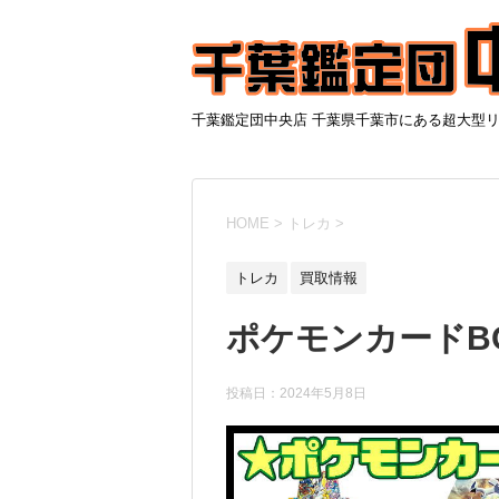
千葉鑑定団中央店 千葉県千葉市にある超大型
HOME
>
トレカ
>
トレカ
買取情報
ポケモンカードBO
投稿日：
2024年5月8日