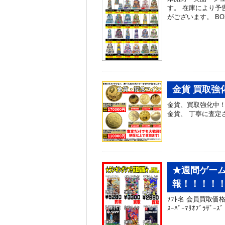
す。 在庫により予
がございます。 B
金貨 買取強
金貨、買取強化中
金貨、 丁寧に査
★週間ゲーム
報！！！！！
ｿﾌﾄ名 会員買取価格 
ｽｰﾊﾟｰﾏﾘｵﾌﾞﾗｻﾞｰ