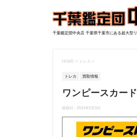
千葉鑑定団中央店 千葉県千葉市にある超大型
HOME
>
トレカ
>
トレカ
買取情報
ワンピースカードP
投稿日：
2024年5月3日