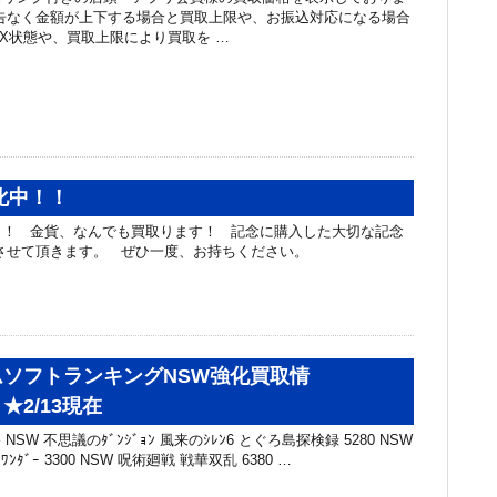
告なく金額が上下する場合と買取上限や、お振込対応になる場合
OX状態や、買取上限により買取を …
化中！！
！！ 金貨、なんでも買取ります！ 記念に購入した大切な記念
定させて頂きます。 ぜひ一度、お持ちください。
ソフトランキングNSW強化買取情
★2/13現在
NSW 不思議のﾀﾞﾝｼﾞｮﾝ 風来のｼﾚﾝ6 とぐろ島探検録 5280 NSW
ｽﾞ ﾜﾝﾀﾞｰ 3300 NSW 呪術廻戦 戦華双乱 6380 …