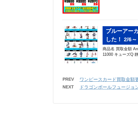
ブルーアーカ
した！ 2/6～
商品名 買取金額 AniGi
11000 キューズQ
PREV
ワンピースカード買取金額更新
NEXT
ドラゴンボールフュージョン