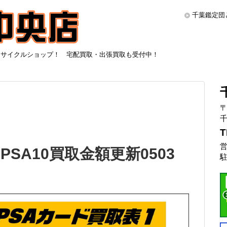
千葉鑑定団
リサイクルショップ！ 宅配買取・出張買取も受付中！
〒
千
T
営
SA10買取金額更新0503
駐