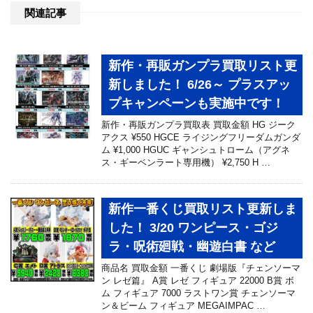
関連記事
新作・再販ガンプラ買取リスト更
新しました！ 6/26～ プラスアッ
プキャンペーンも実施中です！
新作・再販ガンプラ買取表 買取金額 HG ジーク
アクス ¥550 HGCE ライジングフリーダムガンダ
ム ¥1,000 HGUC ギャンシュトローム（アグネ
ス・ギーベンラート専用機） ¥2,750 H …
新作一番くじ買取リスト更新しま
した！ 3/20 ワンピース・ゴジ
ラ・呪術廻戦・幽遊白書 など
商品名 買取金額 一番くじ 劇場版『チェンソーマ
ン レゼ篇』 A賞 レゼ フィギュア 22000 B賞 ボ
ム フィギュア 7000 ラストワン賞 チェンソーマ
ン＆ビーム フィギュア MEGAIMPAC …