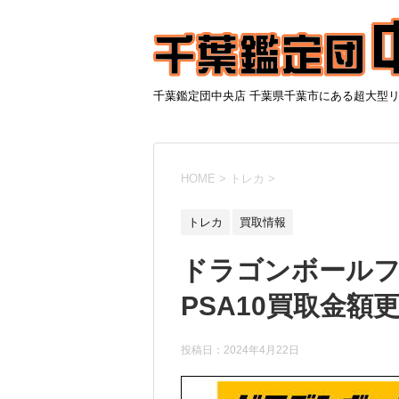
千葉鑑定団中央店 千葉県千葉市にある超大型
HOME
>
トレカ
>
トレカ
買取情報
ドラゴンボール
PSA10買取金額更
投稿日：
2024年4月22日