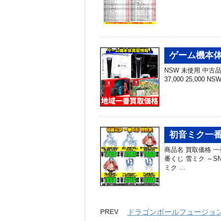
ゲーム機本体
NSW 未使用 中古品 N
37,000 25,000 N
初音ミク一番
商品名 買取価格 一番
番くじ 雪ミク ～SN
ミク …
PREV
ドラゴンボールフュージョン