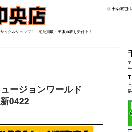
千葉鑑定団
リサイクルショップ！ 宅配買取・出張買取も受付中！
〒
千
T
営
フュージョンワールド
駐
新0422