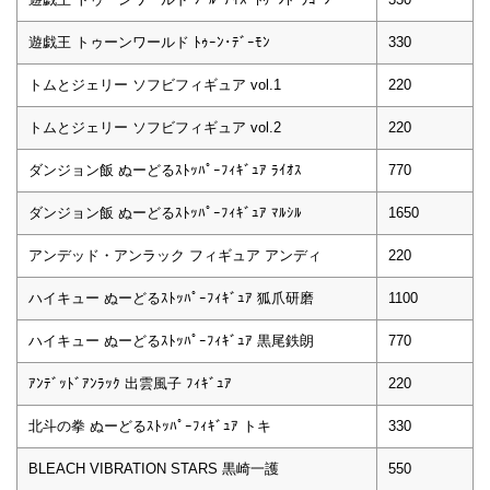
遊戯王 トゥーンワールド ﾄｩｰﾝ･ﾃﾞｰﾓﾝ
330
トムとジェリー ソフビフィギュア vol.1
220
トムとジェリー ソフビフィギュア vol.2
220
ダンジョン飯 ぬーどるｽﾄｯﾊﾟｰﾌｨｷﾞｭｱ ﾗｲｵｽ
770
ダンジョン飯 ぬーどるｽﾄｯﾊﾟｰﾌｨｷﾞｭｱ ﾏﾙｼﾙ
1650
アンデッド・アンラック フィギュア アンディ
220
ハイキュー ぬーどるｽﾄｯﾊﾟｰﾌｨｷﾞｭｱ 狐爪研磨
1100
ハイキュー ぬーどるｽﾄｯﾊﾟｰﾌｨｷﾞｭｱ 黒尾鉄朗
770
ｱﾝﾃﾞｯﾄﾞｱﾝﾗｯｸ 出雲風子 ﾌｨｷﾞｭｱ
220
北斗の拳 ぬーどるｽﾄｯﾊﾟｰﾌｨｷﾞｭｱ トキ
330
BLEACH VIBRATION STARS 黒崎一護
550