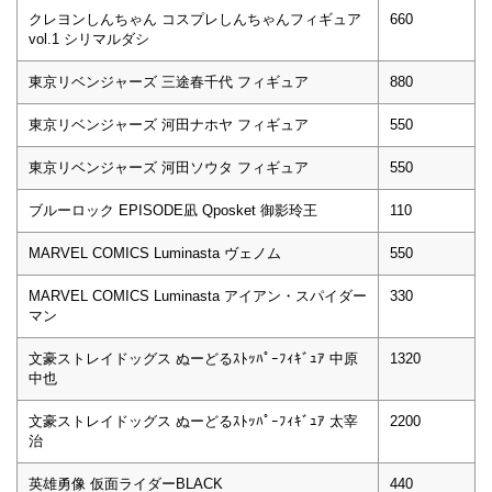
クレヨンしんちゃん コスプレしんちゃんフィギュア
660
vol.1 シリマルダシ
東京リベンジャーズ 三途春千代 フィギュア
880
東京リベンジャーズ 河田ナホヤ フィギュア
550
東京リベンジャーズ 河田ソウタ フィギュア
550
ブルーロック EPISODE凪 Qposket 御影玲王
110
MARVEL COMICS Luminasta ヴェノム
550
MARVEL COMICS Luminasta アイアン・スパイダー
330
マン
文豪ストレイドッグス ぬーどるｽﾄｯﾊﾟｰﾌｨｷﾞｭｱ 中原
1320
中也
文豪ストレイドッグス ぬーどるｽﾄｯﾊﾟｰﾌｨｷﾞｭｱ 太宰
2200
治
英雄勇像 仮面ライダーBLACK
440