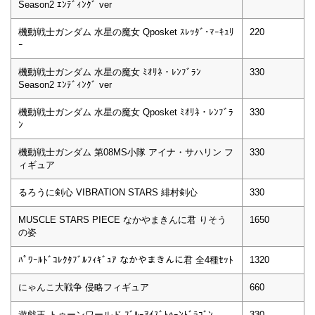
Season2 ｴﾝﾃﾞｨﾝｸﾞ ver
機動戦士ガンダム 水星の魔女 Qposket ｽﾚｯﾀﾞ･ﾏｰｷｭﾘ
220
ｰ
機動戦士ガンダム 水星の魔女 ﾐｵﾘﾈ・ﾚﾝﾌﾞﾗﾝ
330
Season2 ｴﾝﾃﾞｨﾝｸﾞ ver
機動戦士ガンダム 水星の魔女 Qposket ﾐｵﾘﾈ・ﾚﾝﾌﾞﾗ
330
ﾝ
機動戦士ガンダム 第08MS小隊 アイナ・サハリン フ
330
ィギュア
るろうに剣心 VIBRATION STARS 緋村剣心
330
MUSCLE STARS PIECE なかやまきんに君 りそう
1650
の姿
ﾊﾟﾜｰﾙﾄﾞｺﾚｸﾀﾌﾞﾙﾌｨｷﾞｭｱ なかやまきんに君 全4種ｾｯﾄ
1320
にゃんこ大戦争 侵略フィギュア
660
遊戯王 トゥーンワールド ﾌﾞﾙｰｱｲｽﾞﾄｩｰﾝﾄﾞﾗｺﾞﾝ
330