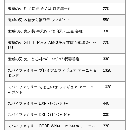
鬼滅の刃 絆ノ装 伍拾ノ型 時透無一郎
220
鬼滅の刃 木箱から禰豆子 フィギュア
550
鬼滅の刃 鬼ノ装 半天狗・僧珀天・玉壺 各種
330
鬼滅の刃 GLITTER＆GLAMOURS 甘露寺蜜璃 ｽﾍﾟｼｬ
220
ﾙｶﾗｰ
鬼滅の刃 ぬーどるｽﾄｯﾊﾟｰﾌｨｷﾞｭｱ 我妻善逸
330
スパイファミリー プレミアムフィギュア アーニャ＆
1320
ボンド
スパイファミリー ちょこのせ フィギュア アーニャ
1320
＆ボンド
スパイファミリー DXF ﾖﾙ･ﾌｫｰｼﾞｬｰ
440
スパイファミリー DXF ﾛｲﾄﾞ･ﾌｫｰｼﾞｬｰ
330
スパイファミリー CODE White Luminasta アーニャ
220