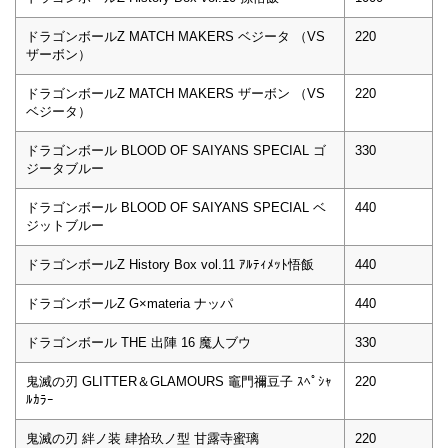
ドラゴンボールZ MATCH MAKERS ベジータ （VS
220
ザーボン）
ドラゴンボールZ MATCH MAKERS ザーボン （VS
220
ベジータ）
ドラゴンボール BLOOD OF SAIYANS SPECIAL ゴ
330
ジータブルー
ドラゴンボール BLOOD OF SAIYANS SPECIAL ベ
440
ジットブルー
ドラゴンボールZ History Box vol.11 ｱﾙﾃｨﾒｯﾄ悟飯
440
ドラゴンボールZ G×materia ナッパ
440
ドラゴンボール THE 出陣 16 魔人ブウ
330
鬼滅の刃 GLITTER＆GLAMOURS 竈門禰豆子 ｽﾍﾟｼｬ
220
ﾙｶﾗｰ
鬼滅の刃 絆ノ装 肆拾玖ノ型 甘露寺蜜璃
220