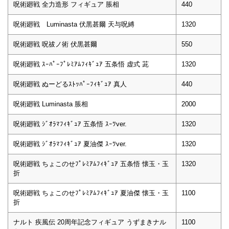
呪術廻戦 全力造形 フィギュア 脹相
440
呪術廻戦 Luminasta 伏黒甚爾 天与呪縛
1320
呪術廻戦 呪祓ノ術 伏黒甚爾
550
呪術廻戦 ｽｰﾊﾟｰﾌﾟﾚﾐｱﾑﾌｨｷﾞｭｱ 五条悟 虚式 茈
1320
呪術廻戦 ぬーどるｽﾄｯﾊﾟｰﾌｨｷﾞｭｱ 真人
440
呪術廻戦 Luminasta 脹相
2000
呪術廻戦 ｼﾞｵﾗﾏﾌｨｷﾞｭｱ 五条悟 ｽｰﾂver.
1320
呪術廻戦 ｼﾞｵﾗﾏﾌｨｷﾞｭｱ 夏油傑 ｽｰﾂver.
1320
呪術廻戦 ちょこのせﾌﾟﾚﾐｱﾑﾌｨｷﾞｭｱ 五条悟 懐玉・玉
1320
折
呪術廻戦 ちょこのせﾌﾟﾚﾐｱﾑﾌｨｷﾞｭｱ 夏油傑 懐玉・玉
1100
折
ナルト 疾風伝 20周年記念フィギュア うずまきナル
1100