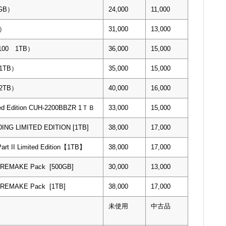
0GB）
24,000
11,000
B）
31,000
13,000
7100 1TB）
36,000
15,000
 1TB）
35,000
15,000
 2TB）
40,000
16,000
ted Edition CUH-2200BBZR 1ＴＢ
33,000
15,000
ING LIMITED EDITION [1TB]
38,000
17,000
Part II Limited Edition【1TB】
38,000
17,000
I REMAKE Pack [500GB]
30,000
13,000
I REMAKE Pack [1TB]
38,000
17,000
未使用
中古品