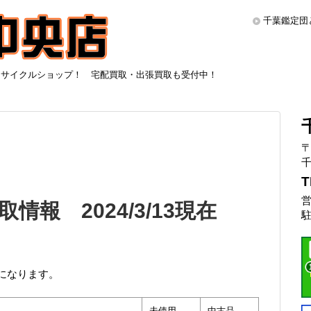
千葉鑑定団
リサイクルショップ！ 宅配買取・出張買取も受付中！
〒
千
T
営
報 2024/3/13現在
駐
になります。
未使用
中古品