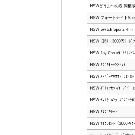
NSWどうぶつの森 同梱
NSW フォートナイトSp
NSW Switch Sports セ
NSW 旧型（3000円ｸｰﾎﾟ
NSW Joy-Con ｶﾗｰｶｽﾀﾏｲｽ
NSW ｽﾌﾟﾗﾄｩｰﾝ2ｾｯﾄ
NSW ｽｰﾊﾟｰﾏﾘｵｵﾃﾞｯｾｲｾｯ
NSW ﾎﾟｹﾓﾝｾｯﾄ(ｲｰﾌﾞｲ・
NSW ﾓﾝｽﾀｰﾊﾝﾀｰﾀﾞﾌﾞﾙｸﾛｽ 
NSW ｽﾏﾌﾞﾗｾｯﾄ
NSW ﾏｲｸﾗｾｯﾄ（3000円ｸ