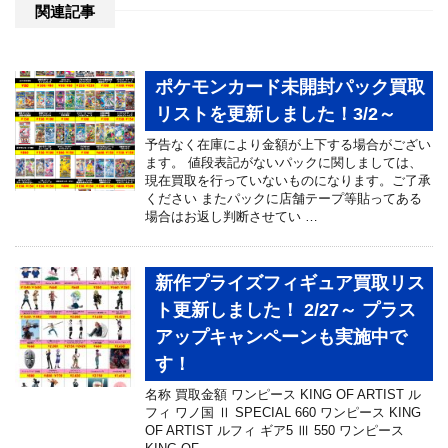
関連記事
ポケモンカード未開封パック買取
リストを更新しました！3/2～
予告なく在庫により金額が上下する場合がござい
ます。 値段表記がないパックに関しましては、
現在買取を行っていないものになります。ご了承
ください またパックに店舗テープ等貼ってある
場合はお返し判断させてい …
新作プライズフィギュア買取リス
ト更新しました！ 2/27～ プラス
アップキャンペーンも実施中で
す！
名称 買取金額 ワンピース KING OF ARTIST ル
フィ ワノ国 Ⅱ SPECIAL 660 ワンピース KING
OF ARTIST ルフィ ギア5 Ⅲ 550 ワンピース