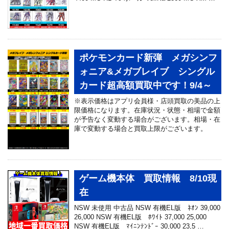
ポケモンカード新弾 メガシンフ
ォニア&メガブレイブ シングル
カード超高額買取中です！9/4～
※表示価格はアプリ会員様・店頭買取の美品の上
限価格になります。在庫状況・状態・相場で金額
が予告なく変動する場合がございます。相場・在
庫で変動する場合と買取上限がございます。
ゲーム機本体 買取情報 8/10現
在
NSW 未使用 中古品 NSW 有機EL版 ﾈｵﾝ 39,000
26,000 NSW 有機EL版 ﾎﾜｲﾄ 37,000 25,000
NSW 有機EL版 ﾏｲﾆﾝﾃﾝﾄﾞｰ 30,000 23,5 …