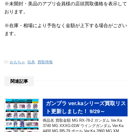
※未開封・美品のアプリ会員様の店頭買取価格を表示して
おります。
※在庫・相場により予告なく金額が上下する場合がござい
ます。
-
おもちゃ
,
玩具
,
買取情報
関連記事
ガンプラ ver.kaシリーズ買取リス
ト更新しました！ 9/29～
商品名 買取金額 MG RX-78-2 ガンダム Ver.Ka
3740 MG XXXG-01W ウイングガンダム Ver.Ka
4400 MG RB-79 ボール Ver.Ka 2860 MG XM …