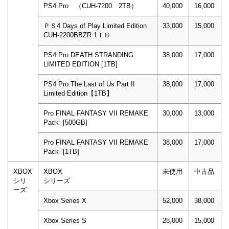
PS4 Pro （CUH-7200 2TB）
40,000
16,000
ＰＳ4 Days of Play Limited Edition
33,000
15,000
CUH-2200BBZR 1ＴＢ
PS4 Pro DEATH STRANDING
38,000
17,000
LIMITED EDITION [1TB]
PS4 Pro The Last of Us Part II
38,000
17,000
Limited Edition【1TB】
Pro FINAL FANTASY VII REMAKE
30,000
13,000
Pack [500GB]
Pro FINAL FANTASY VII REMAKE
38,000
17,000
Pack [1TB]
XBOX
XBOX
未使用
中古品
シリ
シリーズ
ーズ
Xbox Series X
52,000
38,000
Xbox Series S
28,000
15,000