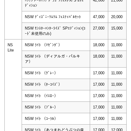
ﾆﾝﾃﾝドｰｽｲｯﾁ ﾄﾞﾗｺﾞﾝｸｴｽﾄⅪ S ﾛﾄｴ
42,000
21,000
ﾃﾞｨｼｮﾝ
NSW ﾃﾞｨｽﾞﾆｰﾂﾑﾂﾑ ﾌｪｽﾃｨﾊﾞﾙｾｯﾄ
47,000
20,000
NSW ﾓﾝｽﾀｰﾊﾝﾀｰﾗｲｽﾞ SPｴﾃﾞｨｼｮﾝ(ｺ
27,000
15,000
ｰﾄﾞ未使用のみ)
NS
NSW ﾗｲﾄ （ﾏｾﾞﾝﾀﾞ）
18,000
11,000
Lite
NSW ﾗｲﾄ （ディアルガ・パルキ
18,000
11,000
ア）
NSW ﾗｲﾄ （ｸﾞﾚｰ）
17,000
11,000
NSW ﾗｲﾄ （ﾀｰｺｲｽﾞ）
17,000
11,000
NSW ﾗｲﾄ （ｲｴﾛｰ）
17,000
11,000
NSW ﾗｲﾄ （ﾌﾞﾙｰ）
17,000
11,000
NSW ﾗｲﾄ （ｺｰﾗﾙ）
17,000
11,000
NSW ﾗｲﾄ （あつまれどうぶつの森
17,000
12,000