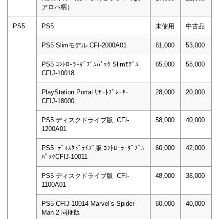
アロハ柄）
PS5
PS5
未使用
中古品
PS5 Slimモデル CFI-2000A01
61,000
53,000
PS5 ｺﾝﾄﾛｰﾗｰﾀﾞﾌﾞﾙﾊﾟｯｸ Slimﾓﾃﾞﾙ
65,000
58,000
CFIJ-10018
PlayStation Portal ﾘﾓｰﾄﾌﾟﾚｰﾔｰ
28,000
20,000
CFIJ-18000
PS5 ディスクドライブ版 CFI-
58,000
40,000
1200A01
PS5 ﾃﾞｨｽｸﾄﾞﾗｲﾌﾞ版 ｺﾝﾄﾛｰﾗｰﾀﾞﾌﾞﾙ
60,000
42,000
ﾊﾟｯｸCFIJ-10011
PS5 ディスクドライブ版 CFI-
48,000
38,000
1100A01
PS5 CFIJ-10014 Marvel’s Spider-
60,000
40,000
Man 2 同梱版