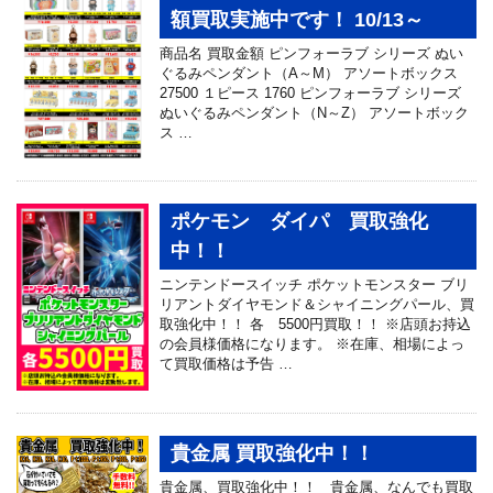
額買取実施中です！ 10/13～
商品名 買取金額 ピンフォーラブ シリーズ ぬい
ぐるみペンダント（A～M） アソートボックス
27500 １ピース 1760 ピンフォーラブ シリーズ
ぬいぐるみペンダント（N～Z） アソートボック
ス …
ポケモン ダイパ 買取強化
中！！
ニンテンドースイッチ ポケットモンスター ブリ
リアントダイヤモンド＆シャイニングパール、買
取強化中！！ 各 5500円買取！！ ※店頭お持込
の会員様価格になります。 ※在庫、相場によっ
て買取価格は予告 …
貴金属 買取強化中！！
貴金属、買取強化中！！ 貴金属、なんでも買取