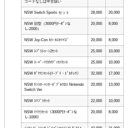
コードなしは中古扱い
NSW Switch Sports セット
28,000
20,000
NSW 旧型（3000円ｸｰﾎﾟﾝな
20,000
8,000
し-2000）
NSW Joy-Con ｶﾗｰｶｽﾀﾏｲｽﾞ
20,000
8,000
NSW ｽﾌﾟﾗﾄｩｰﾝ2ｾｯﾄ
25,000
10,000
NSW ｽｰﾊﾟｰﾏﾘｵｵﾃﾞｯｾｲｾｯﾄ
25,000
10,000
NSW ﾎﾟｹﾓﾝｾｯﾄ(ｲｰﾌﾞｲ・ﾋﾟｶﾁｭｳ）
32,000
17,000
NSW ﾓﾝｽﾀｰﾊﾝﾀｰﾀﾞﾌﾞﾙｸﾛｽ Nintendo
20,000
13,000
Switch Ver.
NSW ｽﾏﾌﾞﾗｾｯﾄ
22,000
10,000
NSW ﾏｲｸﾗｾｯﾄ（3000円ｸｰﾎﾟﾝな
20,000
8,000
し-1000）