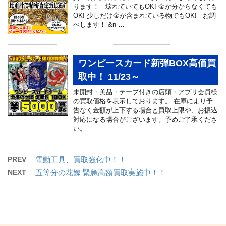
ります！ 壊れていてもOK! 金か分からなくても
OK! 少しだけ金が含まれている物でもOK! お調
べします！ &n …
ワンピースカード新弾BOX高価買
取中！ 11/23～
未開封・美品・テープ付きの店頭・アプリ会員様
の買取価格を表示しております。 在庫により予
告なく金額が上下する場合と買取上限や、お振込
対応になる場合がございます。予めご了承くださ
い。
PREV
電動工具、買取強化中！！
NEXT
五等分の花嫁 緊急高額買取実施中！！