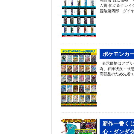
商品名 買取価格 
Ａ賞 仗助＆クレイ
冒険第四部 ダイヤ
ポケモンカー
表示価格はアプリ
為、在庫状況・状
高額品のため先着１
新作一番くじ
心・ダンダ