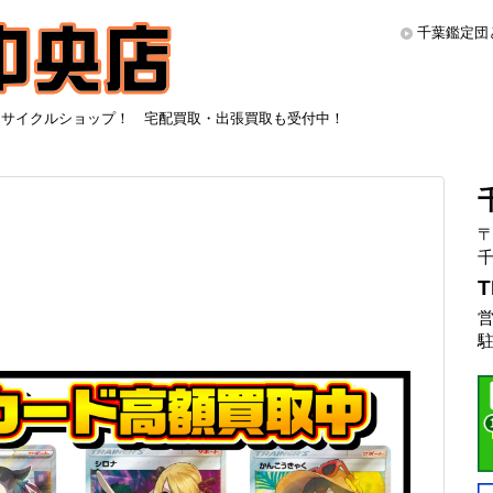
千葉鑑定団
リサイクルショップ！ 宅配買取・出張買取も受付中！
〒
千
T
営
駐