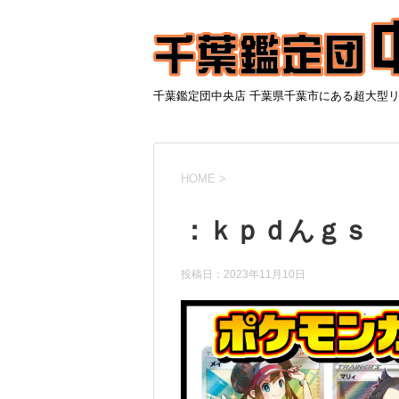
千葉鑑定団中央店 千葉県千葉市にある超大型
HOME
>
：ｋｐｄんｇｓ
投稿日：
2023年11月10日