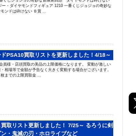
一番くじジョジョの奇妙な冒険第四部 ダイヤモンドは砕けない
ジー・ダイヤモンドフィギュア 1210 一番くじジョジョの奇妙な
モンドは砕けない Ｂ賞 …
ドPSA10買取リストを更新しました！4/18～
会員様・店頭買取の美品の上限価格になります。 変動が激しい
態・相場等で金額が予告なく大きく変動する場合がございます。
枚までの上限買取金 …
買取リスト更新しました！ 7/25～ るろうに剣
ダン・鬼滅の刃・ホロライブなど