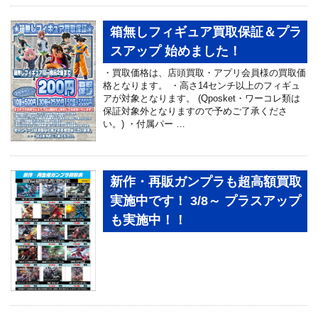
箱無しフィギュア買取保証＆プラ
スアップ 始めました！
・買取価格は、店頭買取・アプリ会員様の買取価
格となります。 ・高さ14センチ以上のフィギュ
アが対象となります。 (Qposket・ワーコレ類は
保証対象外となりますので予めご了承くださ
い。) ・付属パー …
新作・再販ガンプラも超高額買取
実施中です！ 3/8～ プラスアップ
も実施中！！