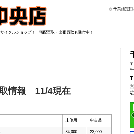
千葉鑑定団
リサイクルショップ！ 宅配買取・出張買取も受付中！
〒
千
T
営
情報 11/4現在
駐
未使用
中古品
ﾄ
34,000
23,000