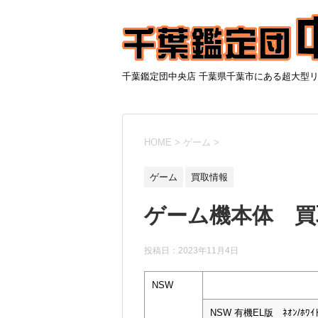
千葉鑑定団中央店 千葉県千葉市にある超大型
HOME
>
ゲーム
>
ゲーム
買取情報
ゲーム機本体 買取
投稿日：
2023年11月4日
NSW
NSW 有機EL版 ﾈｵﾝ/ﾎﾜｲ