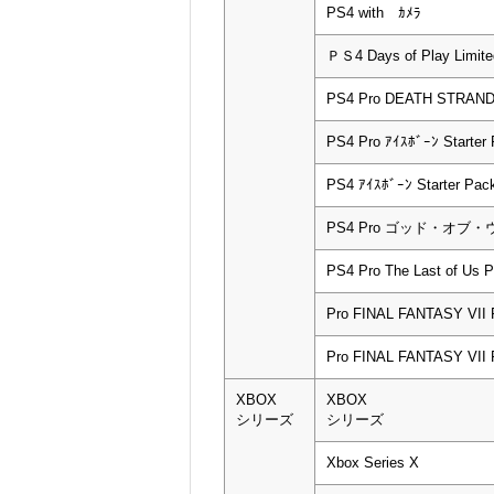
PS4 with ｶﾒﾗ
ＰＳ4 Days of Play Limit
PS4 Pro DEATH STRANDI
PS4 Pro ｱｲｽﾎﾞｰﾝ Starter
PS4 ｱｲｽﾎﾞｰﾝ Starter P
PS4 Pro ゴッド・オ
PS4 Pro The Last of Us P
Pro FINAL FANTASY VII
Pro FINAL FANTASY VII
XBOX
XBOX
シリーズ
シリーズ
Xbox Series X