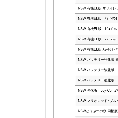
NSW 有機EL版 マリオレ
NSW 有機EL版 ﾏｲﾆﾝﾃﾝﾄ
NSW 有機EL版 ｾﾞﾙﾀﾞの
NSW 有機EL版 ｽﾌﾟﾗﾄｩｰﾝ
NSW 有機EL版 ｽｶｰﾚｯﾄ･ﾊﾞ
NSW バッテリー強化版 新
NSW バッテリー強化版 ﾈ
NSW バッテリー強化版 ｸ
NSW 強化版 Joy-Con ｶﾗｰ
NSW マリオレッド×ブル
NSWどうぶつの森 同梱版