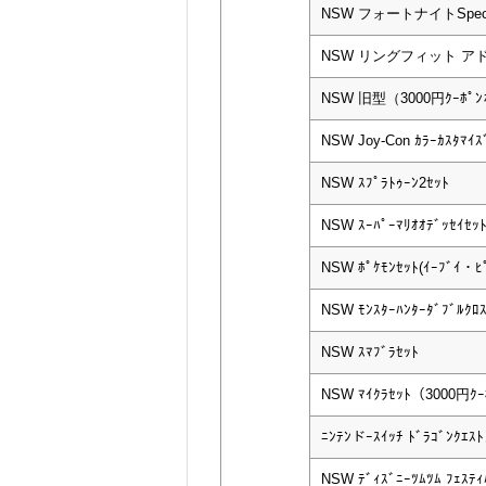
NSW フォートナイトSpe
NSW リングフィット 
NSW 旧型（3000円ｸｰﾎﾟﾝ
NSW Joy-Con ｶﾗｰｶｽﾀﾏｲｽ
NSW ｽﾌﾟﾗﾄｩｰﾝ2ｾｯﾄ
NSW ｽｰﾊﾟｰﾏﾘｵｵﾃﾞｯｾｲｾｯ
NSW ﾎﾟｹﾓﾝｾｯﾄ(ｲｰﾌﾞｲ・ﾋ
NSW ﾓﾝｽﾀｰﾊﾝﾀｰﾀﾞﾌﾞﾙｸﾛｽ N
NSW ｽﾏﾌﾞﾗｾｯﾄ
NSW ﾏｲｸﾗｾｯﾄ（3000円ｸ
ﾆﾝﾃﾝドｰｽｲｯﾁ ﾄﾞﾗｺﾞﾝｸｴｽﾄ
NSW ﾃﾞｨｽﾞﾆｰﾂﾑﾂﾑ ﾌｪｽﾃｨ