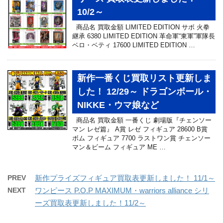
10/2～
商品名 買取金額 LIMITED EDITION サボ 火拳
継承 6380 LIMITED EDITION 革命軍“東軍”軍隊長
ベロ・ベティ 17600 LIMITED EDITION …
新作一番くじ買取リスト更新しま
した！ 12/29～ ドラゴンボール・
NIKKE・ウマ娘など
商品名 買取金額 一番くじ 劇場版『チェンソー
マン レゼ篇』 A賞 レゼ フィギュア 28600 B賞
ボム フィギュア 7700 ラストワン賞 チェンソー
マン＆ビーム フィギュア ME …
PREV
新作プライズフィギュア買取表更新しました！ 11/1～
NEXT
ワンピース P.O.P MAXIMUM・warriors alliance シリ
ーズ買取表更新しました！11/2～