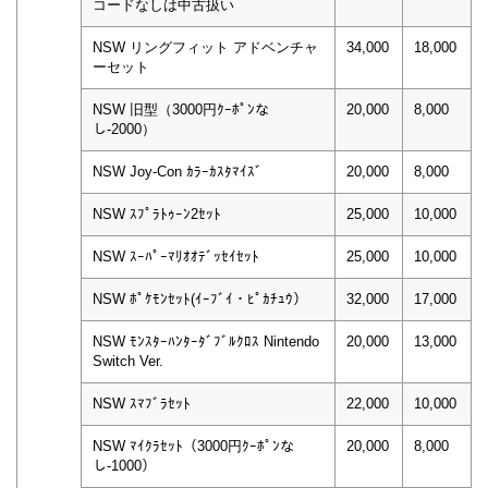
コードなしは中古扱い
NSW リングフィット アドベンチャ
34,000
18,000
ーセット
NSW 旧型（3000円ｸｰﾎﾟﾝな
20,000
8,000
し-2000）
NSW Joy-Con ｶﾗｰｶｽﾀﾏｲｽﾞ
20,000
8,000
NSW ｽﾌﾟﾗﾄｩｰﾝ2ｾｯﾄ
25,000
10,000
NSW ｽｰﾊﾟｰﾏﾘｵｵﾃﾞｯｾｲｾｯﾄ
25,000
10,000
NSW ﾎﾟｹﾓﾝｾｯﾄ(ｲｰﾌﾞｲ・ﾋﾟｶﾁｭｳ）
32,000
17,000
NSW ﾓﾝｽﾀｰﾊﾝﾀｰﾀﾞﾌﾞﾙｸﾛｽ Nintendo
20,000
13,000
Switch Ver.
NSW ｽﾏﾌﾞﾗｾｯﾄ
22,000
10,000
NSW ﾏｲｸﾗｾｯﾄ（3000円ｸｰﾎﾟﾝな
20,000
8,000
し-1000）