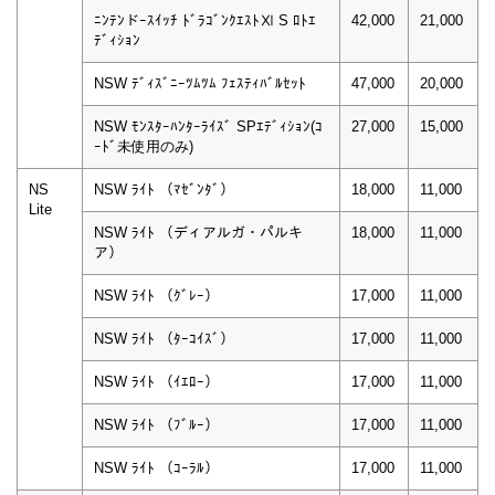
ﾆﾝﾃﾝドｰｽｲｯﾁ ﾄﾞﾗｺﾞﾝｸｴｽﾄⅪ S ﾛﾄｴ
42,000
21,000
ﾃﾞｨｼｮﾝ
NSW ﾃﾞｨｽﾞﾆｰﾂﾑﾂﾑ ﾌｪｽﾃｨﾊﾞﾙｾｯﾄ
47,000
20,000
NSW ﾓﾝｽﾀｰﾊﾝﾀｰﾗｲｽﾞ SPｴﾃﾞｨｼｮﾝ(ｺ
27,000
15,000
ｰﾄﾞ未使用のみ)
NS
NSW ﾗｲﾄ （ﾏｾﾞﾝﾀﾞ）
18,000
11,000
Lite
NSW ﾗｲﾄ （ディアルガ・パルキ
18,000
11,000
ア）
NSW ﾗｲﾄ （ｸﾞﾚｰ）
17,000
11,000
NSW ﾗｲﾄ （ﾀｰｺｲｽﾞ）
17,000
11,000
NSW ﾗｲﾄ （ｲｴﾛｰ）
17,000
11,000
NSW ﾗｲﾄ （ﾌﾞﾙｰ）
17,000
11,000
NSW ﾗｲﾄ （ｺｰﾗﾙ）
17,000
11,000