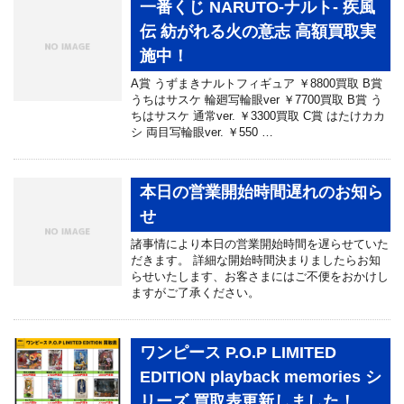
一番くじ NARUTO-ナルト- 疾風
伝 紡がれる火の意志 高額買取実
施中！
A賞 うずまきナルトフィギュア ￥8800買取 B賞
うちはサスケ 輪廻写輪眼ver ￥7700買取 B賞 う
ちはサスケ 通常ver. ￥3300買取 C賞 はたけカカ
シ 両目写輪眼ver. ￥550 …
本日の営業開始時間遅れのお知ら
せ
諸事情により本日の営業開始時間を遅らせていた
だきます。 詳細な開始時間決まりましたらお知
らせいたします、お客さまにはご不便をおかけし
ますがご了承ください。
ワンピース P.O.P LIMITED
EDITION playback memories シ
リーズ 買取表更新しました！