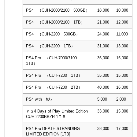
PS4 （CUH-2000/2100 500GB）
18,000
10,000
PS4 （CUH-2000/2100 1TB）
21,000
12,000
PS4 （CUH-2200 500GB）
24,000
11,000
PS4 （CUH-2200 1TB）
31,000
13,000
PS4 Pro （CUH-7000/7100
36,000
15,000
1TB）
PS4 Pro （CUH-7200 1TB）
35,000
15,000
PS4 Pro （CUH-7200 2TB）
40,000
16,000
PS4 with ｶﾒﾗ
5,000
2,000
ＰＳ4 Days of Play Limited Edition
33,000
15,000
CUH-2200BBZR 1ＴＢ
PS4 Pro DEATH STRANDING
38,000
17,000
LIMITED EDITION [1TB]