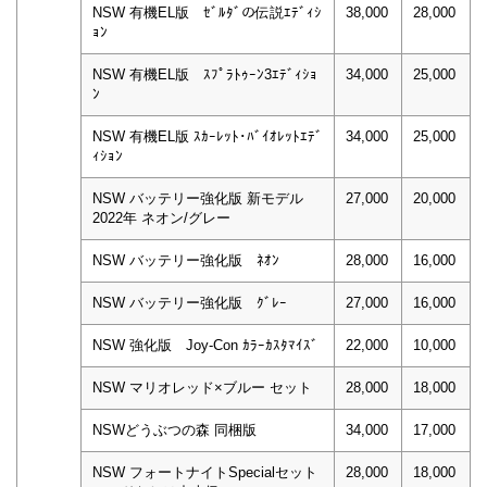
NSW 有機EL版 ｾﾞﾙﾀﾞの伝説ｴﾃﾞｨｼ
38,000
28,000
ｮﾝ
NSW 有機EL版 ｽﾌﾟﾗﾄｩｰﾝ3ｴﾃﾞｨｼｮ
34,000
25,000
ﾝ
NSW 有機EL版 ｽｶｰﾚｯﾄ･ﾊﾞｲｵﾚｯﾄｴﾃﾞ
34,000
25,000
ｨｼｮﾝ
NSW バッテリー強化版 新モデル
27,000
20,000
2022年 ネオン/グレー
NSW バッテリー強化版 ﾈｵﾝ
28,000
16,000
NSW バッテリー強化版 ｸﾞﾚｰ
27,000
16,000
NSW 強化版 Joy-Con ｶﾗｰｶｽﾀﾏｲｽﾞ
22,000
10,000
NSW マリオレッド×ブルー セット
28,000
18,000
NSWどうぶつの森 同梱版
34,000
17,000
NSW フォートナイトSpecialセット
28,000
18,000