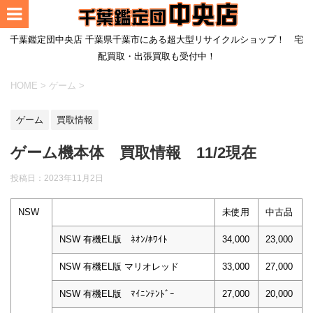
千葉鑑定団中央店 千葉県千葉市にある超大型リサイクルショップ！ 宅
配買取・出張買取も受付中！
HOME
>
ゲーム
>
ゲーム
買取情報
ゲーム機本体 買取情報 11/2現在
投稿日：
2023年11月2日
NSW
未使用
中古品
NSW 有機EL版 ﾈｵﾝ/ﾎﾜｲﾄ
34,000
23,000
NSW 有機EL版 マリオレッド
33,000
27,000
NSW 有機EL版 ﾏｲﾆﾝﾃﾝﾄﾞｰ
27,000
20,000