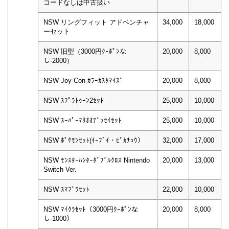
コードなしは中古扱い
NSW リングフィット アドベンチャ
34,000
18,000
ーセット
NSW 旧型（3000円ｸｰﾎﾟﾝな
20,000
8,000
し-2000）
NSW Joy-Con ｶﾗｰｶｽﾀﾏｲｽﾞ
20,000
8,000
NSW ｽﾌﾟﾗﾄｩｰﾝ2ｾｯﾄ
25,000
10,000
NSW ｽｰﾊﾟｰﾏﾘｵｵﾃﾞｯｾｲｾｯﾄ
25,000
10,000
NSW ﾎﾟｹﾓﾝｾｯﾄ(ｲｰﾌﾞｲ・ﾋﾟｶﾁｭｳ）
32,000
17,000
NSW ﾓﾝｽﾀｰﾊﾝﾀｰﾀﾞﾌﾞﾙｸﾛｽ Nintendo
20,000
13,000
Switch Ver.
NSW ｽﾏﾌﾞﾗｾｯﾄ
22,000
10,000
NSW ﾏｲｸﾗｾｯﾄ（3000円ｸｰﾎﾟﾝな
20,000
8,000
し-1000）