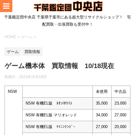
千葉鑑定団中央店 千葉県千葉市にある超大型リサイクルショップ！ 宅
配買取・出張買取も受付中！
HOME
>
ゲーム
>
ゲーム
買取情報
ゲーム機本体 買取情報 10/18現在
投稿日：
2023年10月18日
NSW
未使用
中古品
NSW 有機EL版 ﾈｵﾝ/ﾎﾜｲﾄ
35,000
23,000
NSW 有機EL版 マリオレッド
34,000
27,000
NSW 有機EL版 ﾏｲﾆﾝﾃﾝﾄﾞｰ
27,000
20,000