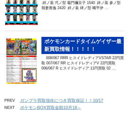
絆ノ装 弐ノ型 竈門禰豆子 1540 絆ノ装 参ノ型
我妻善逸 2420 絆ノ装 肆ノ型 嘴平伊 …
ポケモンカードタイムゲイザー最
新買取情報！！！！！
008/067 RRR ヒスイドレディアVSTAR 22円買
取 007/067 RR ヒスイドレディアV 22円買取
006/067 R ヒスイドレディア 11円買取 02 …
PREV
ガンプラ買取強化につき買取保証！！10/17
NEXT
ポケモンBOX買取金額10月18～