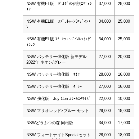
NSW 有機EL版 ｾﾞﾙﾀﾞの伝説ｴﾃﾞｨｼ
37,000
28,000
ｮﾝ
NSW 有機EL版 ｽﾌﾟﾗﾄｩｰﾝ3ｴﾃﾞｨｼｮ
34,000
25,000
ﾝ
NSW 有機EL版 ｽｶｰﾚｯﾄ･ﾊﾞｲｵﾚｯﾄｴﾃﾞ
34,000
25,000
ｨｼｮﾝ
NSW バッテリー強化版 新モデル
27,000
20,000
2022年 ネオン/グレー
NSW バッテリー強化版 ﾈｵﾝ
28,000
16,000
NSW バッテリー強化版 ｸﾞﾚｰ
27,000
16,000
NSW 強化版 Joy-Con ｶﾗｰｶｽﾀﾏｲｽﾞ
22,000
10,000
NSW マリオレッド×ブルー セット
28,000
18,000
NSWどうぶつの森 同梱版
34,000
17,000
NSW フォートナイトSpecialセット
28,000
18,000