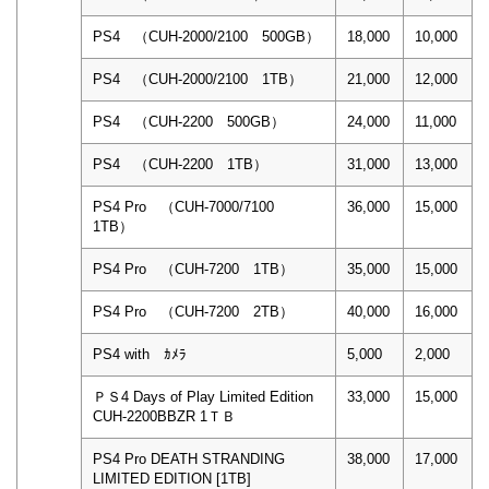
PS4 （CUH-2000/2100 500GB）
18,000
10,000
PS4 （CUH-2000/2100 1TB）
21,000
12,000
PS4 （CUH-2200 500GB）
24,000
11,000
PS4 （CUH-2200 1TB）
31,000
13,000
PS4 Pro （CUH-7000/7100
36,000
15,000
1TB）
PS4 Pro （CUH-7200 1TB）
35,000
15,000
PS4 Pro （CUH-7200 2TB）
40,000
16,000
PS4 with ｶﾒﾗ
5,000
2,000
ＰＳ4 Days of Play Limited Edition
33,000
15,000
CUH-2200BBZR 1ＴＢ
PS4 Pro DEATH STRANDING
38,000
17,000
LIMITED EDITION [1TB]