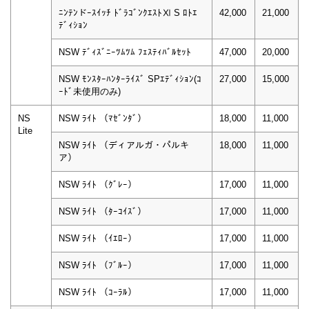
ﾆﾝﾃﾝドｰｽｲｯﾁ ﾄﾞﾗｺﾞﾝｸｴｽﾄⅪ S ﾛﾄｴ
42,000
21,000
ﾃﾞｨｼｮﾝ
NSW ﾃﾞｨｽﾞﾆｰﾂﾑﾂﾑ ﾌｪｽﾃｨﾊﾞﾙｾｯﾄ
47,000
20,000
NSW ﾓﾝｽﾀｰﾊﾝﾀｰﾗｲｽﾞ SPｴﾃﾞｨｼｮﾝ(ｺ
27,000
15,000
ｰﾄﾞ未使用のみ)
NS
NSW ﾗｲﾄ （ﾏｾﾞﾝﾀﾞ）
18,000
11,000
Lite
NSW ﾗｲﾄ （ディアルガ・パルキ
18,000
11,000
ア）
NSW ﾗｲﾄ （ｸﾞﾚｰ）
17,000
11,000
NSW ﾗｲﾄ （ﾀｰｺｲｽﾞ）
17,000
11,000
NSW ﾗｲﾄ （ｲｴﾛｰ）
17,000
11,000
NSW ﾗｲﾄ （ﾌﾞﾙｰ）
17,000
11,000
NSW ﾗｲﾄ （ｺｰﾗﾙ）
17,000
11,000