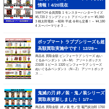
情報！4/20現在
SWITCH 会員買取 1 モンスターハンターライズ
¥5,720 2 リングフィット アドベンチャー ¥5,060
3 桃太郎電鉄 ～昭和 平成 令和も定番！～ ¥4,180
4 スーパーマリオ 3 …
ポップマート ラブブシリーズも超
高額買取実施中です！ 12/29～
商品名 買取金額 ピンフォーラブ シリーズ ぬい
ぐるみペンダント（A～M） アソートボックス
23100 １ピース 1320 ピンフォーラブ シリーズ
ぬいぐるみペンダント（N～Z） アソートボック
ス …
鬼滅の刃 絆ノ装・鬼ノ装シリーズ
買取表更新しました！ 1/7～
商品名 買取金額 絆ノ装 壱ノ型 竈門炭治郎 1760