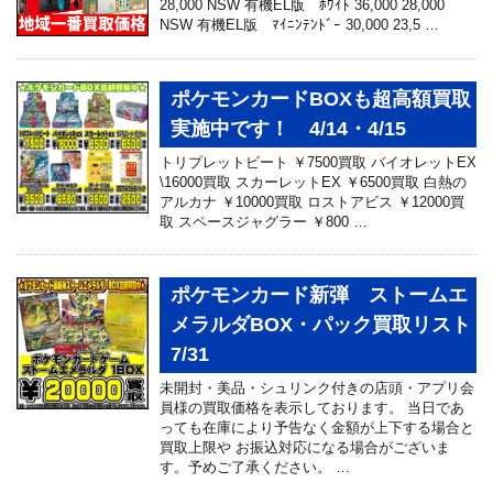
28,000 NSW 有機EL版 ﾎﾜｲﾄ 36,000 28,000
NSW 有機EL版 ﾏｲﾆﾝﾃﾝﾄﾞｰ 30,000 23,5 …
ポケモンカードBOXも超高額買取
実施中です！ 4/14・4/15
トリプレットビート ￥7500買取 バイオレットEX
\16000買取 スカーレットEX ￥6500買取 白熱の
アルカナ ￥10000買取 ロストアビス ￥12000買
取 スペースジャグラー ￥800 …
ポケモンカード新弾 ストームエ
メラルダBOX・パック買取リスト
7/31
未開封・美品・シュリンク付きの店頭・アプリ会
員様の買取価格を表示しております。 当日であ
っても在庫により予告なく金額が上下する場合と
買取上限や お振込対応になる場合がございま
す。予めご了承ください。 …