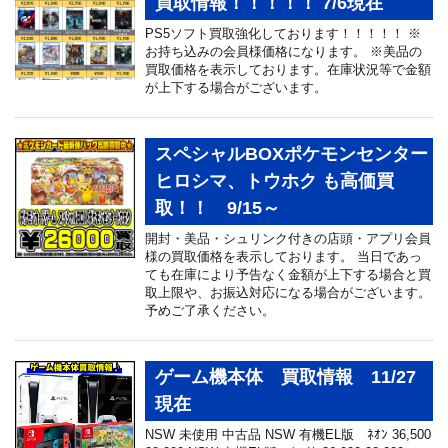
買取情報！！！！！ 7/6現在
PS5ソフト買取強化しております！！！！！ ※
お持ち込みの会員様価格になります。 ※美品の
買取価格を表示しております。在庫状況等で金額
が上下する場合がございます。
スペシャルBOXポケモンセンター
ヒロシマ、トウホク も高価買
取！！ 9/15～
開封・美品・シュリンク付きの店頭・アプリ会員
様の買取価格を表示しております。 当日であっ
ても在庫により予告なく金額が上下する場合と買
取上限や、お振込対応になる場合がございます。
予めご了承ください。
ゲーム機本体 買取情報 11/27
現在
NSW 未使用 中古品 NSW 有機EL版 ﾈｵﾝ 36,500