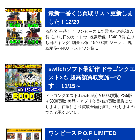
最新一番くじ買取リスト更新しま
した！12/20
商品名 一番くじ ワンピース EX 雷鳴への忠誠 A
賞 在りし日のカイドウ -魂豪示像- 1540 B賞 在り
し日のキング -魂豪示像- 1540 C賞 ジャック -魂
豪示像- 4400 ラストワン賞 …
switchソフト最新作 ドラゴンクエ
スト3も 超高額買取実施中で
す！ 11/15～
ドラゴンクエスト3 switch版 ￥6000買取 PS5版
￥5000買取 美品・アプリ会員様の買取価格にな
ります。在庫により買取金額は変動いたしますの
でご了承ください。
ワンピース P.O.P LIMITED