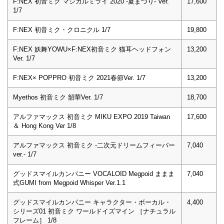
F:NEX 初音ミク マジカルミライ 2020 -夏まつり- Ver.
17,600
1/7
F:NEX 初音ミク・クロニクル 1/7
19,800
F:NEX 妖舞YOWU×F:NEX初音ミク 猫耳ヘッドフォン
13,200
Ver. 1/7
F:NEX× POPPRO 初音ミク 2021春節Ver. 1/7
13,200
Myethos 初音ミク 韶華Ver. 1/7
18,700
アルファマックス 初音ミク MIKU EXPO 2019 Taiwan
17,600
＆ Hong Kong Ver 1/8
アルファマックス 初音ミク -二次元ドリームフィーバー
7,040
ver.- 1/7
グッドスマイルカンパニー VOCALOID Megpoid ままま
7,040
式GUMI from Megpoid Whisper Ver.1.1
グッドスマイルカンパニー キャラクター・ボーカル・
4,400
シリーズ01 初音ミク ワールドイズマイン ［ナチュラル
フレーム］ 1/8