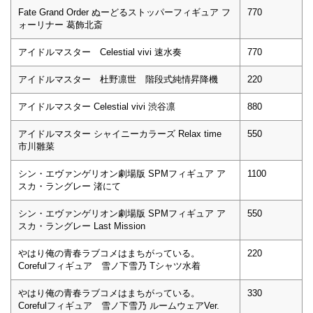
Fate Grand Order ぬーどるストッパーフィギュア フ
770
ォーリナー 葛飾北斎
アイドルマスター Celestial vivi 速水奏
770
アイドルマスター 杜野凛世 階段式純情昇降機
220
アイドルマスター Celestial vivi 渋谷凛
880
アイドルマスター シャイニーカラーズ Relax time
550
市川雛菜
シン・エヴァンゲリオン劇場版 SPMフィギュア ア
1100
スカ・ラングレー 渚にて
シン・エヴァンゲリオン劇場版 SPMフィギュア ア
550
スカ・ラングレー Last Mission
やはり俺の青春ラブコメはまちがっている。
220
Corefulフィギュア 雪ノ下雪乃 Tシャツ水着
やはり俺の青春ラブコメはまちがっている。
330
Corefulフィギュア 雪ノ下雪乃 ルームウェアVer.