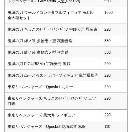
ドラゴンボールZ G×materia 人造人間16号
550
鬼滅の刃 ワールドコレクタブルフィギュア Vol.10
1650
全５種セット
鬼滅の刃 ちょこのせﾌﾟﾚﾐｱﾑﾌｨｷﾞｭｱ 宇髄天元 忍装束
220
鬼滅の刃 絆ノ装 参拾壱ノ型 我妻善逸
330
鬼滅の刃 絆ノ装 参拾弐ノ型 伊之助
330
鬼滅の刃 FIGURIZMα 宇髄天元 激戦
220
鬼滅の刃 ぬーどるストッパーフィギュア 竈門禰豆子
220
東京リベンジャーズ Qposket 九井一
220
東京リベンジャーズ ちょこのせﾌﾟﾚﾐｱﾑﾌｨｷﾞｭｱ 三ツ
220
谷隆
東京リベンジャーズ 柴大寿 フィギュア
220
東京リベンジャーズ Qposket 花垣武道 私服
110