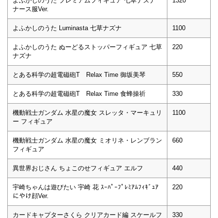
よふかしのうた プレミアムフィギュア 七草ナズナ
1320
ナース服Ver.
よふかしのうた Luminasta 七草ナズナ
1100
よふかしのうた ぬーどるストッパーフィギュア 七草
220
ナズナ
とある科学の超電磁砲T Relax Time 御坂美琴
550
とある科学の超電磁砲T Relax Time 食蜂操祈
330
機動戦士ガンダム 水星の魔女 スレッタ・マーキュリ
1100
ー フィギュア
機動戦士ガンダム 水星の魔女 ミオリネ・レンブラン
660
フィギュア
異世界おじさん ちょこのせフィギュア エルフ
440
宇崎ちゃんは遊びたい 宇崎 花 ｽｰﾊﾟｰﾌﾟﾚﾐｱﾑﾌｨｷﾞｭｱ
220
にやけ顔Ver.
カードキャプターさくら クリアカード編 スケールフ
330