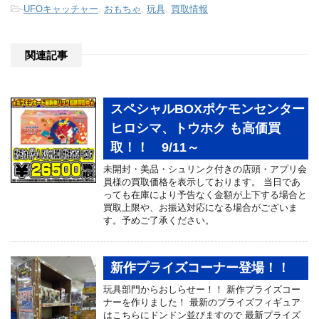
-
UFOキャッチャー
,
おもちゃ
,
玩具
,
買取情報
関連記事
スペシャルBOXポケモンセンター
ヒロシマ、トウホク も高価買
取！！ 9/11～
未開封・美品・シュリンク付きの店頭・アプリ会
員様の買取価格を表示しております。 当日であ
っても在庫により予告なく金額が上下する場合と
買取上限や、お振込対応になる場合がございま
す。予めご了承ください。
新作プライズコーナー登場！！
玩具部門からおしらせー！！ 新作プライズコー
ナーを作りました！ 最新のプライズフィギュア
はこちらにドンドン並びますので 最新プライズ