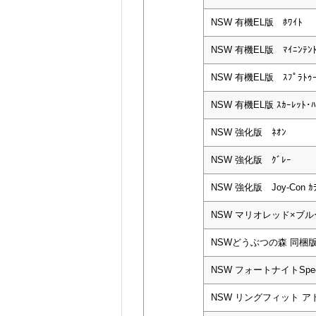
NSW 有機EL版 ﾎﾜｲﾄ
NSW 有機EL版 ﾏｲﾆﾝﾃﾝﾄ
NSW 有機EL版 ｽﾌﾟﾗﾄｩｰﾝ
NSW 有機EL版 ｽｶｰﾚｯﾄ･ﾊﾞ
NSW 強化版 ﾈｵﾝ
NSW 強化版 ｸﾞﾚｰ
NSW 強化版 Joy-Con ｶﾗ
NSW マリオレッド×ブル
NSWどうぶつの森 同梱
NSW フォートナイトSp
NSW リングフィット 