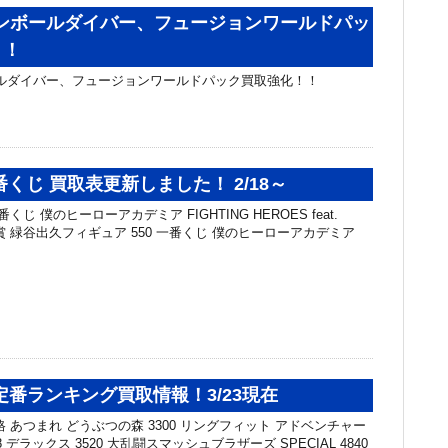
ゴンボールダイバー、フュージョンワールドパッ
！！
ールダイバー、フュージョンワールドパック買取強化！！
番くじ 買取表更新しました！ 2/18～
くじ 僕のヒーローアカデミア FIGHTING HEROES feat.
G A賞 緑谷出久フィギュア 550 一番くじ 僕のヒーローアカデミア
定番ランキング買取情報！3/23現在
 あつまれ どうぶつの森 3300 リングフィット アドベンチャー
8 デラックス 3520 大乱闘スマッシュブラザーズ SPECIAL 4840