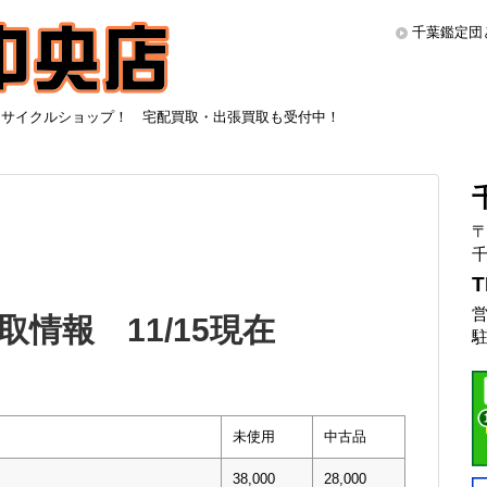
千葉鑑定団
リサイクルショップ！ 宅配買取・出張買取も受付中！
〒
千
T
営
情報 11/15現在
駐
未使用
中古品
38,000
28,000