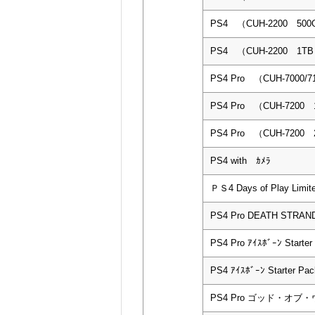
PS4 （CUH-2200 50
PS4 （CUH-2200 1T
PS4 Pro （CUH-7000/
PS4 Pro （CUH-7200
PS4 Pro （CUH-7200
PS4 with ｶﾒﾗ
ＰＳ4 Days of Play Limi
PS4 Pro DEATH STRAND
PS4 Pro ｱｲｽﾎﾞｰﾝ Starter
PS4 ｱｲｽﾎﾞｰﾝ Starter P
PS4 Pro ゴッド・オ