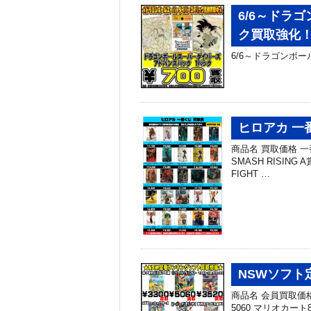
6/6～ドラ
ク買取強化
6/6～ドラゴンボ
ヒロアカ 一
商品名 買取価格 一番
SMASH RISIN
FIGHT …
NSWソフト
商品名 会員買取価格
5060 マリオカート